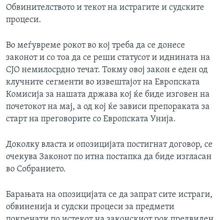
Обвинителството и текот на истрагите и судските
процеси.
Во меѓувреме рокот во кој треба да се донесе
законот и со тоа да се реши статусот и иднината на
СЈО немилосрдно течат. Токму овој закон е еден од
клучните сегменти во извештајот на Европската
Комисија за нашата држава кој ќе биде изговен на
почетокот на мај, а од кој ќе зависи препораката за
старт на преговорите со Европската Унија.
Доколку власта и опозицијата постигнат договор, се
очекува Законот по итна постапка да биде изгласан
во Собранието.
Барањата на опозицијата се да запрат сите истраги,
обвиненија и судски процеси за предмети
покренати по истекот на законскиот рок предвиден