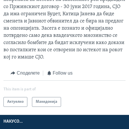
со Пржинскиот договор - 30 јуни 2017 година, СЈО
да има ограничен Буџет, Катица Јанева да биде
сменета и Јавниот обвинител да се бира на предлог
на опозицијата. Засега е познато и официјално
потврдено само дека владеачкото мнозинство се
согласило бомбите да бидат исклучени како докази
во постапките кои се отворени по истекот на рокот
кој го имаше СЈО.
Споделете
Follow us
This item is part of
Актуелно
Македонија
НАКУСО...