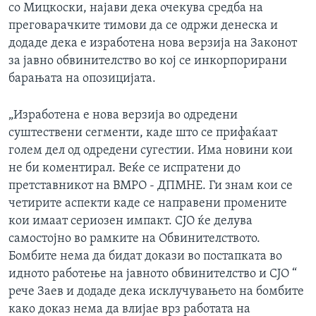
со Мицкоски, најави дека очекува средба на
преговарачките тимови да се одржи денеска и
додаде дека е изработена нова верзија на Законот
за јавно обвинителство во кој се инкорпорирани
барањата на опозицијата.
„Изработена е нова верзија во одредени
суштествени сегменти, каде што се прифаќаат
голем дел од одредени сугестии. Има новини кои
не би коментирал. Веќе се испратени до
претставникот на ВМРО - ДПМНЕ. Ги знам кои се
четирите аспекти каде се направени промените
кои имаат сериозен импакт. СЈО ќе делува
самостојно во рамките на Обвинителството.
Бомбите нема да бидат докази во постапката во
идното работење на јавното обвинителство и СЈО “
рече Заев и додаде дека исклучувањето на бомбите
како доказ нема да влијае врз работата на