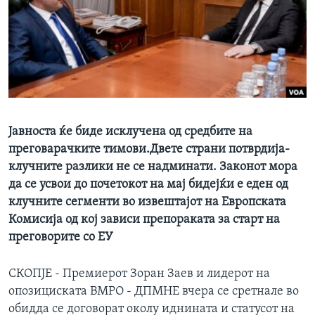
ИНТЕРВЈУА
Јазици
Јавноста ќе биде исклучена од средбите на
преговарачките тимови.Двете страни потврдија-
клучните разлики не се надминати. Законот мора
да се усвои до почетокот на мај бидејќи е еден од
клучните сегменти во извештајот на Европската
Комисија од кој зависи препораката за старт на
преговорите со ЕУ
СКОПЈЕ - Премиерот Зоран Заев и лидерот на
опозициската ВМРО - ДПМНЕ вчера се сретнале во
обидда се договорат околу иднината и статусот на