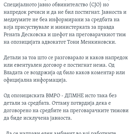
Специјалното јавно обвинителство (СЈО) но
напредок речиси и да не бил постигнат. Јавноста и
медиумите не беа информирани за средбата на
која присуствувале и министерката за правда
Рената Десковска и шефот на преговарачкиот тим
на опозицијата адвокатот Тони Менкиновски.
Детали за тоа што се разговарало и каков напредок
или евентуален договор е постигнат нема. Од
Владата се воздржија од било каков коментар или
официјална информација.
Од опозициската ВМРО - ДПМНЕ исто така без
детали за средбата. Оттаму потврдија дека е
договорено на средбите на преговарачките тимови
да биде исклучена јавноста.
„Да се направи еден амбиент во кој работните