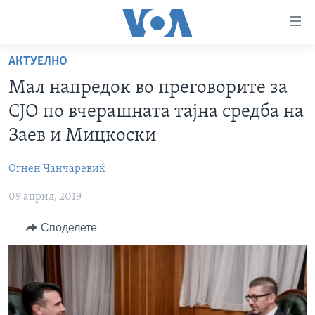
Линкови
за
пристапност
АКТУЕЛНО
ДОМА
Премини
Мал напредок во преговорите за
на
РУБРИКИ
СЈО по вчерашната тајна средба на
главната
ФОТОГАЛЕРИИ
САД
содржина
Заев и Мицкоски
Премини
ДОКУМЕНТАРЦИ
МАКЕДОНИЈА
до
Огнен Чанчаревиќ
АРХИВИРАНА ПРОГРАМА
СВЕТ
страната
09 април, 2019
ЗА НАС
за
ЕКОНОМИЈА
NEWSFLASH - АРХИВА
навигација
Споделете
ПОЛИТИКА
ВЕСТИ ОД САД ВО МИНУТА - АРХИВА
Пребарувај
Learning English
ЗДРАВЈЕ
ИЗБОРИ ВО САД 2020 - АРХИВА
НАКУСО...
НАУКА
УМЕТНОСТ И ЗАБАВА