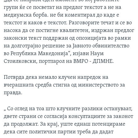
групи ќе се посветат на предлог текстот а не на
медиумска борба. не би коментирал до каде е
текстот и каков е текстот. Разговорите течат и се во
насока да се постигне квалитетен, издржан предлог
законски текст поддржан од опозицијата во рамки
на долготрајно решение за Јавното обвинителство
во Република Македонија“, изјави Наум
Стоилковски, портпарол на ВМРО - ДПМНЕ.
Потврда дека немало клучен напредок на
вчерашната средба стигна од министерството за
правда.
„ Со оглед на тоа што клучните разлики остануваат,
двете страни се согласија консултациите за законот
да продолжат. За крај, уште еднаш потенцираме
дека сите политички партии треба да дадат