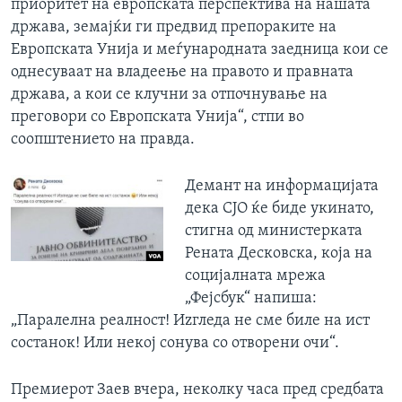
приоритет на европската перспектива на нашата
држава, земајќи ги предвид препораките на
Европската Унија и меѓународната заедница кои се
однесуваат на владеење на правото и правната
држава, а кои се клучни за отпочнување на
преговори со Европската Унија“, стпи во
соопштението на правда.
Демант на информацијата
дека СЈО ќе биде укинато,
стигна од министерката
Рената Десковска, која на
социјалната мрежа
„Фејсбук“ напиша:
„Паралелна реалност! Иzгледа не сме биле на ист
состанок! Или некој сонува со отворени очи“.
Премиерот Заев вчера, неколку часа пред средбата