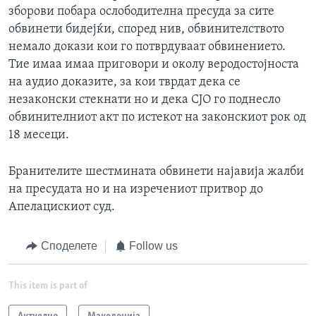
зборови побара ослободителна пресуда за сите
обвинети бидејќи, според нив, обвинителството
немало докази кои го потврдуваат обвинението.
Тие имаа имаа приговори и околу веродостојноста
на аудио доказите, за кои тврдат дека се
незаконски стекнати но и дека СЈО го поднесло
обвинителниот акт по истекот на законскиот рок од
18 месеци.
Бранителите шестмината обвинети најавија жалби
на пресудата но и на изречениот притвор до
Апелацискиот суд.
Споделете
Follow us
This item is part of