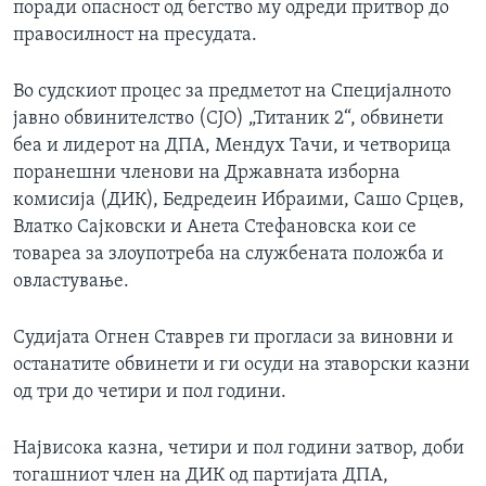
поради опасност од бегство му одреди притвор до
правосилност на пресудата.
Во судскиот процес за предметот на Специјалното
јавно обвинителство (СЈО) „Титаник 2“, обвинети
беа и лидерот на ДПА, Мендух Тачи, и четворица
поранешни членови на Државната изборна
комисија (ДИК), Бедредеин Ибраими, Сашо Срцев,
Влатко Сајковски и Анета Стефановска кои се
товареа за злоупотреба на службената положба и
овластување.
Судијата Огнен Ставрев ги прогласи за виновни и
останатите обвинети и ги осуди на зтаворски казни
од три до четири и пол години.
Највисока казна, четири и пол години затвор, доби
тогашниот член на ДИК од партијата ДПА,