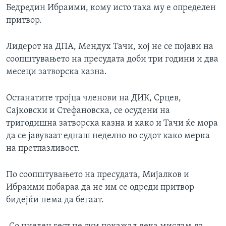
Бедредин Ибраими, кому исто така му е определен
притвор.
Лидерот на ДПА, Мендух Тачи, кој не се појави на
соопштувањето на пресудата доби три години и два
месеци затворска казна.
Останатите тројца членови на ДИК, Срцев,
Сајковски и Стефановска, се осудени на
тригодишна затворска казна и како и Тачи ќе мора
да се јавуваат еднаш неделно во судот како мерка
на претпазливост.
По соопштувањето на пресудата, Мијалков и
Ибраими побараа да не им се одреди притвор
бидејќи нема да бегаат.