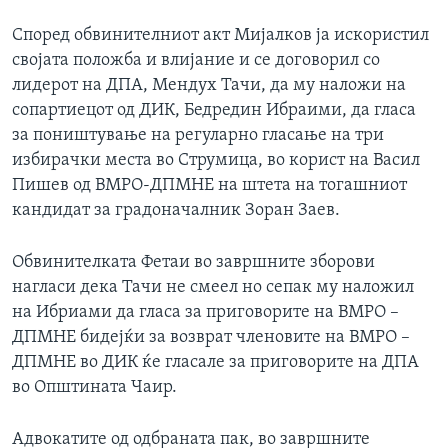
Според обвинителниот акт Мијалков ја искористил
својата положба и влијание и се договорил со
лидерот на ДПА, Мендух Тачи, да му наложи на
сопартиецот од ДИК, Бедредин Ибраими, да гласа
за поништување на регуларно гласање на три
избирачки места во Струмица, во корист на Васил
Пишев од ВМРО-ДПМНЕ на штета на тогашниот
кандидат за градоначалник Зоран Заев.
Обвинителката Фетаи во завршните зборови
нагласи дека Тачи не смеел но сепак му наложил
на Ибриами да гласа за приговорите на ВМРО –
ДПМНЕ бидејќи за возврат членовите на ВМРО –
ДПМНЕ во ДИК ќе гласале за приговорите на ДПА
во Општината Чаир.
Адвокатите од одбраната пак, во завршните