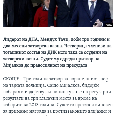
ИНТЕРВЈУА
Јазици
Лидерот на ДПА, Мендух Тачи, доби три години и
два месеци затворска казна. Четворица членови на
тогашниот состав на ДИК исто така се осудени на
затворски казни. Судот му одреди притвор на
Мијалков до правосилност на пресудата
СКОПЈЕ – Три години затвор за поранешниот шеф
на тајната полиција, Сашо Мијалков, бидејќи
побарал и издејствувал поништување на регуларни
резултати на три гласачки места за време на
изборите во 2013 година. Судот го прогласи виновен
за примање награда за противзаконито влијание и