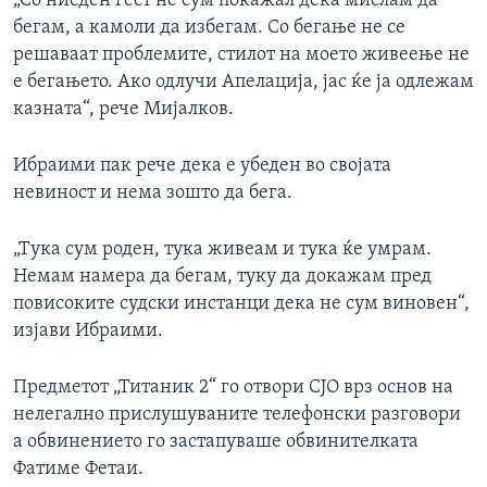
„Со ниеден гест не сум покажал дека мислам да
бегам, а камоли да избегам. Со бегање не се
решаваат проблемите, стилот на моето живеење не
е бегањето. Ако одлучи Апелација, јас ќе ја одлежам
казната“, рече Мијалков.
Ибраими пак рече дека е убеден во својата
невиност и нема зошто да бега.
„Тука сум роден, тука живеам и тука ќе умрам.
Немам намера да бегам, туку да докажам пред
повисоките судски инстанци дека не сум виновен“,
изјави Ибраими.
Предметот „Титаник 2“ го отвори СЈО врз основ на
нелегално прислушуваните телефонски разговори
а обвинението го застапуваше обвинителката
Фатиме Фетаи.