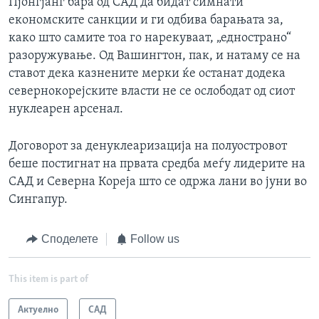
Пјонгјанг бара од САД да бидат симнати
економските санкции и ги одбива барањата за,
како што самите тоа го нарекуваат, „еднострано“
разоружување. Од Вашингтон, пак, и натаму се на
ставот дека казнените мерки ќе останат додека
севернокорејските власти не се ослободат од сиот
нуклеарен арсенал.
Договорот за денуклеаризација на полуостровот
беше постигнат на првата средба меѓу лидерите на
САД и Северна Кореја што се одржа лани во јуни во
Сингапур.
Споделете
Follow us
This item is part of
Актуелно
САД