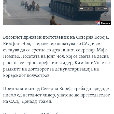
ИНТЕРВЈУА
Јазици
Високиот државен претставник на Северна Кореја,
Ким Јонг Чол, вчеравечер допатува во САД и се
очекува да се сретне со државниот секретар, Мајк
Помпео. Посетата на Јонг Чол, кој се смета за десна
рака на севернокорејскиот лидер, Ким Јонг Ун, е во
рамките на договорот за денуклеаризација на
корејскиот полуостров.
Претставникот од Северна Кореја треба да предаде
писмо од неговиот лидер, упатено до претседателот
на САД,, Доналд Трамп.