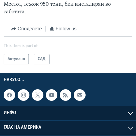
Мостот, тежок 950 тони, бил инсталиран во
саботата.
Споделете
Follow us
This item is part of
Актуелно
САД
НАКУСО...
ИНФО
ГЛАС НА АМЕРИКА