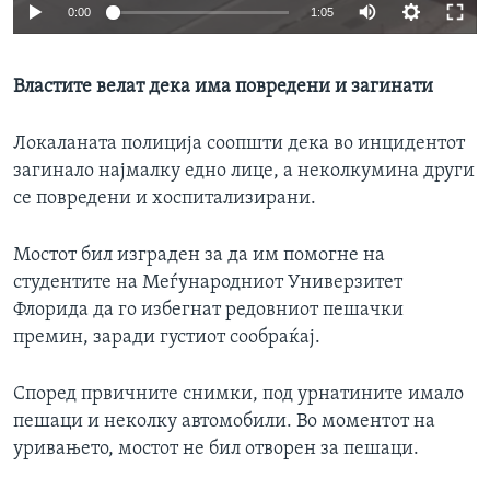
0:00
1:05
ИНТЕРВЈУА
Јазици
Властите велат дека има повредени и загинати
Локаланата полиција соопшти дека во инцидентот
загинало најмалку едно лице, а неколкумина други
се повредени и хоспитализирани.
Мостот бил изграден за да им помогне на
студентите на Меѓународниот Универзитет
Флорида да го избегнат редовниот пешачки
премин, заради густиот сообраќај.
Според првичните снимки, под урнатините имало
пешаци и неколку автомобили. Во моментот на
уривањето, мостот не бил отворен за пешаци.