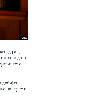
аат од рак,
анирани да го
а физичкото
а добијат
ње на стрес и