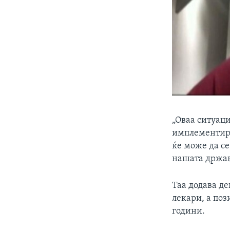
„Оваа ситуаци
имплементира
ќе може да се
нашата држав
Таа додава де
лекари, а поз
години.