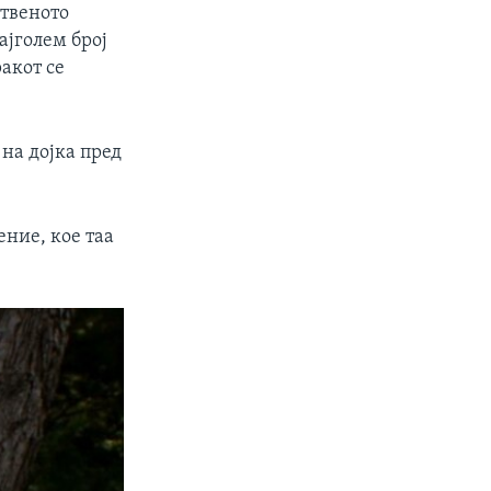
ственото
ајголем број
ракот се
 на дојка пред
ение, кое таа