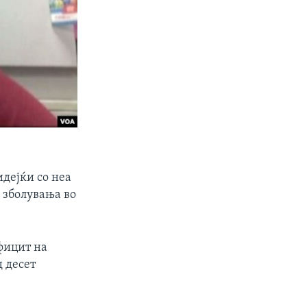
дејќи со неа
е зболувања во
ефицит на
д десет