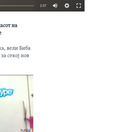
2:37
EMBED
SHARE
ласот на
е
ка, вели Биба
за секој нов