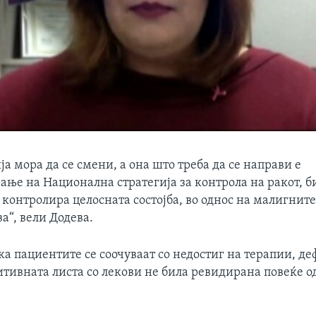
ја мора да се смени, а она што треба да се направи е
ње на Национална стратегија за контрола на ракот, би
 контролира целосната состојба, во однос на малигнит
а“, вели Додева.
ка пациентите се соочуваат со недостиг на терапии, д
итивната листа со лекови не била ревидирана повеќе о