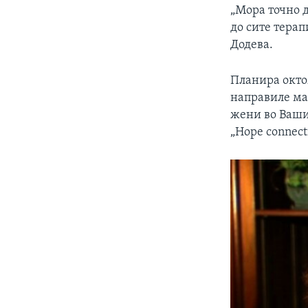
„Мора точно д
до сите терап
Додева.
Планира окто
направиле мам
жени во Ваши
„Hope connect