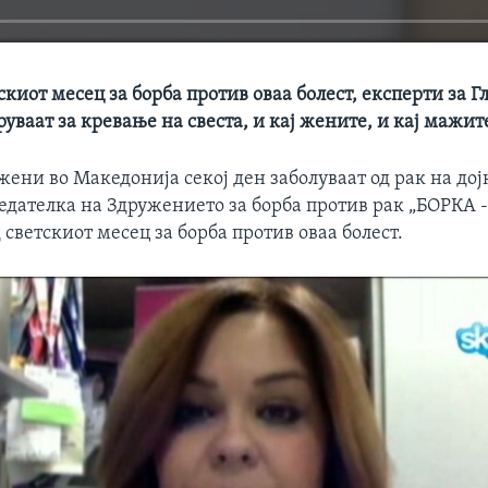
скиот месец за борба против оваа болест, експерти за Г
уваат за кревање на свеста, и кај жените, и кај мажит
ени во Македонија секој ден заболуваат од рак на дој
едателка на Здружението за борба против рак „БОРКА - 
д светскиот месец за борба против оваа болест.