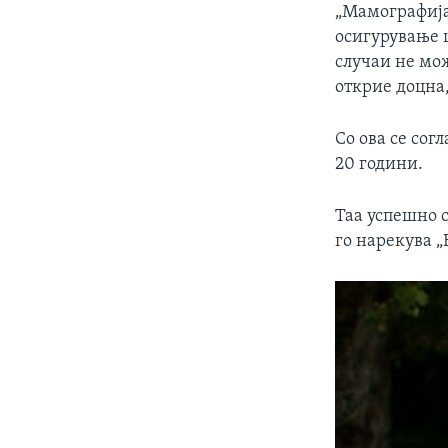
„Мамографијат
осигурување ш
случаи не мож
открие доцна,
Со ова се сог
20 години.
Таа успешно с
го нарекува „