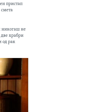
мен пристап
, смета
и никогаш не
 две храбри
 од рак