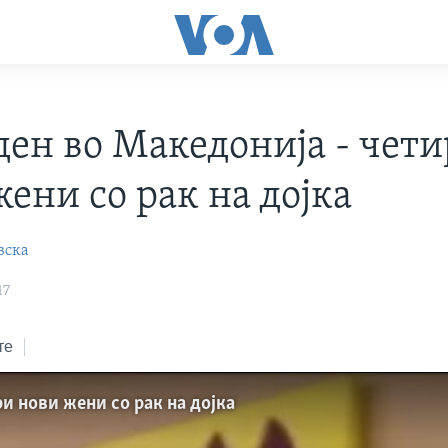
ден во Македонија - чет
ени со рак на дојка
вска
17
те
ри нови жени со рак на дојка