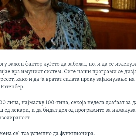
огу важен фактор луѓето да зaболат, но, и да се излекув
лијае врз имуниот систем. Сите наши програми се дизј
ресот, како и да ја вратат силата преку зајакнување н
 Ротенбер.
00 лица, најмалку 100-тина, секоја недела доаѓаат за д
 од лекари, и да бидат дел од програмите за намалува
изолираност.
лжена се` тоа успешно да функционира.