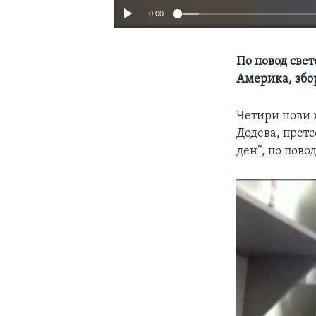
0:00
По повод свет
Америка, збор
Четири нови ж
Додева, претс
ден“, по пово