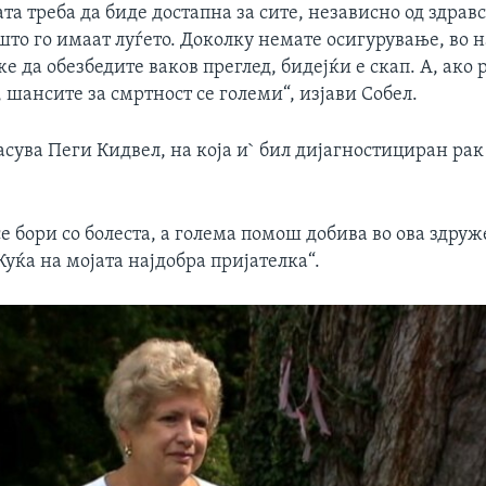
а треба да биде достапна за сите, независно од здрав
то го имаат луѓето. Доколку немате осигурување, во н
е да обезбедите ваков преглед, бидејќи е скап. А, ако 
 шансите за смртност се големи“, изјави Собел.
ласува Пеги Кидвел, на која и` бил дијагностициран рак
е бори со болеста, а голема помош добива во ова здруж
Куќа на мојата најдобра пријателка“.