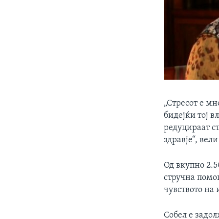
„Стресот е мн
бидејќи тој в
редуцираат ст
здравје“, вели
Од вкупно 2.5
стручна помош
чувството на 
Собел е задо