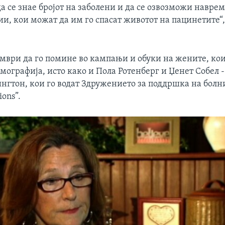
а се знае бројот на заболени и да се озвозможи навре
ии, кои можат да им го спасат животот на пацинетите“
мври да го помине во кампањи и обуки на жените, ко
ографија, исто како и Пола Ротенберг и Џенет Собел -
нгтон, кои го водат Здружението за поддршка на болни
ions”.