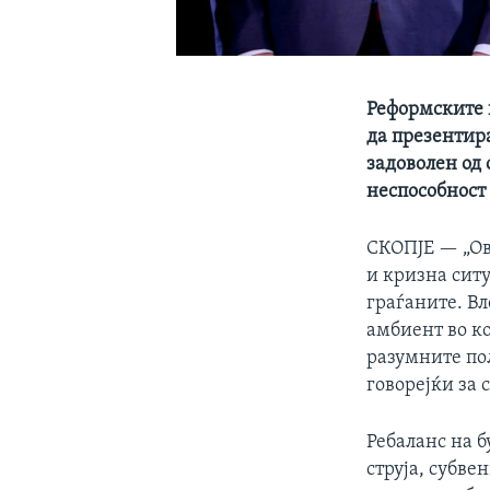
Реформските 
да презентир
задоволен од 
неспособност
СКОПЈЕ —
„О
и кризна ситу
граѓаните. Вл
амбиент во ко
разумните пол
говорејќи за 
Ребаланс на б
струја, субв