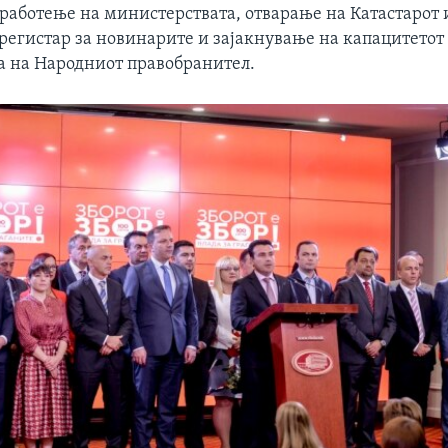
работење на министерствата, отварање на Катастарот 
регистар за новинарите и зајакнување на капацитетот
а на Народниот правобранител.