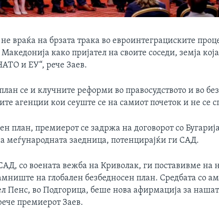
 не враќа на брзата трака во евроинтеграциските проце
акедонија како пријател на своите соседи, земја која
НАТО и ЕУ“, рече Заев.
 план се и клучните реформи во правосудството и во б
те агенции кои сеуште се на самиот почеток и не се 
н план, премиерот се задржа на договорот со Бугарија
а меѓународната заедница, потенцирајќи ги САД.
САД, со воената вежба на Криволак, ги поставивме на 
амниште на глобален безбедносен план. Средбата со а
ел Пенс, во Подгорица, беше нова афирмација за наша
рече премиерот Заев.