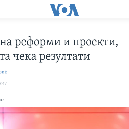
ена реформи и проекти,
та чека резултати
виќ
2017
те