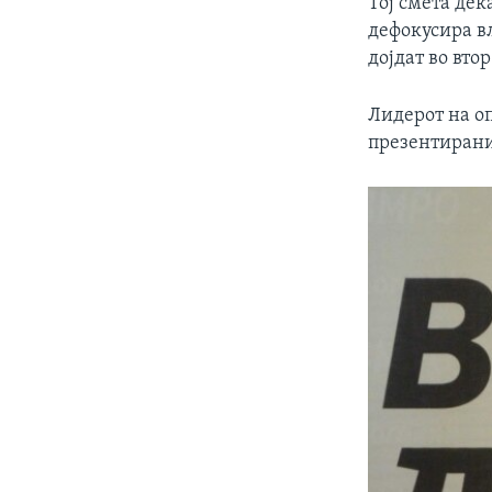
Тој смета дек
дефокусира в
дојдат во втор
Лидерот на о
презентирани