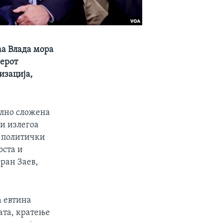
аа Влада мора
иерот
изација,
елно сложена
ци излегоа
в политички
оста и
ран Заев,
а евтина
ата, кратење