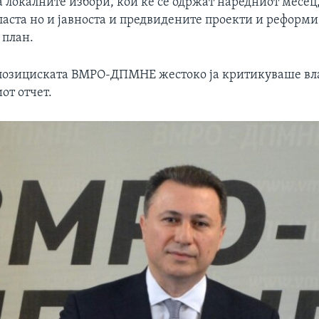
а локалните избори, кои ќе се одржат наредниот месец,
ласта но и јавноста и предвидените проекти и реформ
 план.
позициската ВМРО-ДПМНЕ жестоко ја критикуваше вл
от отчет.