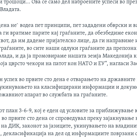
 трошоци... Ова се само дел наброените успеси во пре
 Владата.
дена не` водеа пет принципи, пет зададени обврски и 
 ги вратиме парите кај граѓаните, да обезбедиме еко
ивот, да им дадеме пријателско лице, да ги направиме
граѓаните, во сите наши одлуки граѓаните да препозна
влада, и да ја промовираме нашата земја Македонија к
која цврсто чекори на патот кон НАТО и ЕУ“, нагласи За
н успех во првите сто дена е отварањето на државнит
, укинувањето на класифицирани информации и докуме
ржавниот апарат во службата на граѓаните.
 план 3-6-9, кој е еден од условите за приближување 
 во првите сто дена се спроведувал преку зајакнување 
 на ДИК, законот за јазиците, укинувањето на владин
, декласификација на дел од информациите поврзани 