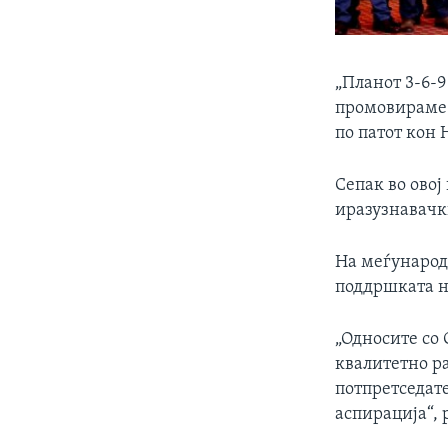
„Планот 3-6-9
промовираме М
по патот кон 
Сепак во овој
иразузнавачки
На меѓународе
поддршката н
„Односите со 
квалитетно р
потпретседат
аспирација“, 