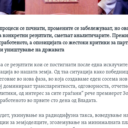
процеси се почнати, промените се забележуваат, но ов
а конкретни резултати, сметаат аналитичарите. Прем
сработеното, а опозицијата со жестоки критики за парт
 и уништување на државата
ва се резултати кои се постигнати после една исклучит
ација во нашата земја. Од таа ситуација како победни
еговме во нова фаза, во која создаваме еден сосема но
ј доминираат транспарентноста, одговорноста, отчетн
итики, од интерес за сите граѓани“ рече премиерот Зо
сработеното во првите сто дена од Владата.
уџет, укинување на радиодифузна такса, воведување н
енции за земјоделците, зголемување на минималната пл