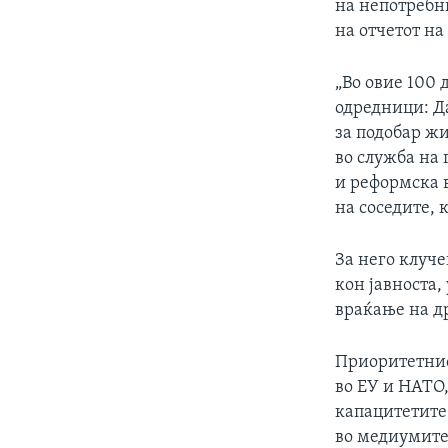
на непотребни
на отчетот на
„Во овие 100 
одредници: Да
за подобар ж
во служба на 
и реформска 
на соседите, 
За него клуче
кон јавноста
враќање на д
Приоритетниот
во ЕУ и НАТО,
капацитетите
во медиумите