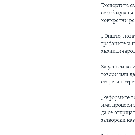
Експертите с
ослободување 
конкретни ре
„ Општо, нова
граѓаните и н
аналитичаро
За успеси во 
говори или да
стори и потре
„Реформите во
има процеси з
да се открија
затворски ка