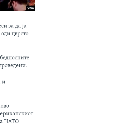
си за да ја
 оди цврсто
езбедносните
спроведени.
 и
ново
мериканскиот
та НАТО