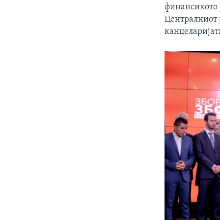
финансикото 
Централниот 
канцеларијат