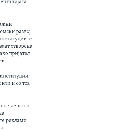
зентацијата
важни
номски развој
 институциите
ваат отворена
ако пријател
ев.
е институции
нти и со тоа
кон членство
на
ите реклами
со