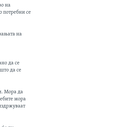
во на
о потребни се
вањата на
ано да се
што да се
и. Мора да
ребите мора
 издржуваат