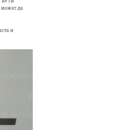
 ќе ги
и можат да
аста и