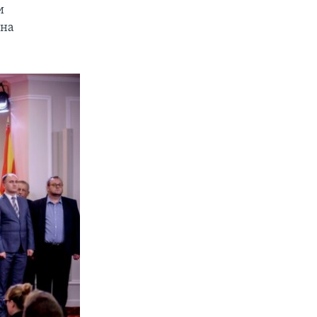
и
 на