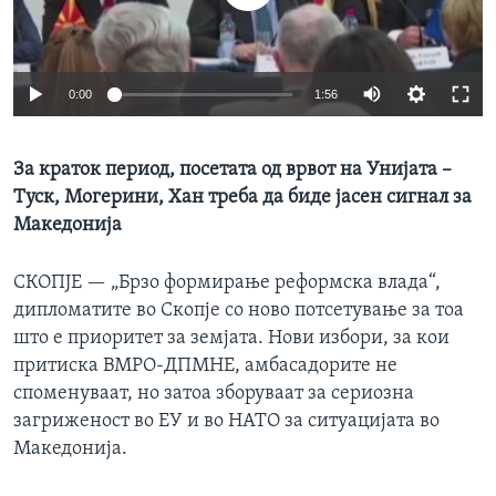
ИНТЕРВЈУА
Јазици
0:00
1:56
За краток период, посетата од врвот на Унијата –
Туск, Могерини, Хан треба да биде јасен сигнал за
Македонија
СКОПЈЕ —
„Брзо формирање реформска влада“,
дипломатите во Скопје со ново потсетување за тоа
што е приоритет за земјата. Нови избори, за кои
притиска ВМРО-ДПМНЕ, амбасадорите не
споменуваат, но затоа зборуваат за сериозна
загриженост во ЕУ и во НАТО за ситуацијата во
Македонија.