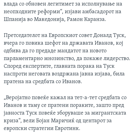
влада со обновен легитимет за исполнување на
неопходните реформи“, изјави амбасадорот на
Шпанија во Македонија, Рамон Каранза.
Претседателот на Европскиот совет Доналд Туск,
вчера го повика шефот на државата Иванов, кој
одбива да го предаде мандатот на новото
парламентарно мнозинство, да покаже лидерство.
Според експертите, главната порака на Туск
наспроти неговата воздржана јавна изјава, била
пратена на средбата со Иванов.
„Веројатно повеќе кажал на тет-а-тет средбата со
Иванов и таму се пратени пораките, зашто пред
јавноста Туск повеќе зборуваше за мигрантската
криза“, вели Бојан Маричиќ од центарот за
европски стратегии Евротинк.