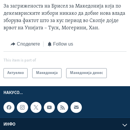
За загриженоста на Брисел за Македонија која по
декемвриските избори никако да добие нова влада
зборува фактот што за кус период во Скопје дојде
врвот на Унијата – Туск, Могерини, Хан.
Споделете
Follow us
This item is part of
Актуелно
Македонија
Македонија денес
НАКУСО...
ИНФО