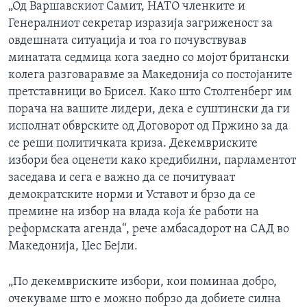
„Од Варшавскиот Самит, НАТО членките и
Генералниот секретар изразија загриженост за
овдешната ситуација и тоа го почувствував
минатата седмица кога заедно со мојот британски
колега разговаравме за Македонија со постојаните
претставници во Брисел. Како што Столтенберг им
порача на вашите лидери, дека е суштински да ги
исполнат обврските од Договорот од Пржино за да
се реши политичката криза. Декемвриските
избори беа оценети како кредибилни, парламентот
заседава и сега е важно да се почитуваат
демократските норми и Уставот и брзо да се
премине на избор на влада која ќе работи на
реформската агенда“, рече амбасадорот на САД во
Македонија, Џес Бејли.
„По декемвриските избори, кои поминаа добро,
очекуваме што е можно побрзо да добиете силна