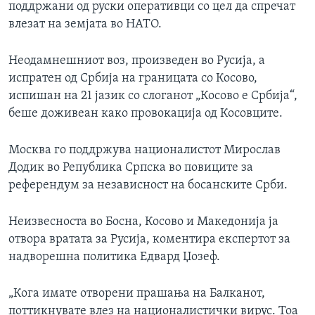
поддржани од руски оперативци со цел да спречат
влезат на земјата во НАТО.
Неодамнешниот воз, произведен во Русија, а
испратен од Србија на границата со Косово,
испишан на 21 јазик со слоганот „Косово е Србија“,
беше доживеан како провокација од Косовците.
Москва го поддржува националистот Мирослав
Додик во Република Српска во повиците за
референдум за независност на босанските Срби.
Неизвесноста во Босна, Косово и Македонија ја
отвора вратата за Русија, коментира експертот за
надворешна политика Едвард Џозеф.
„Кога имате отворени прашања на Балканот,
поттикнувате влез на националистички вирус. Тоа