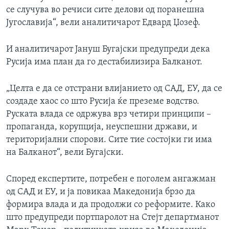
се случува во речиси сите делови од поранешна
Југославија“, вели аналитичарот Едвард Џозеф.
И аналитичарот Јануш Бугајски предупреди дека
Русија има план да го дестабилизира Балканот.
„Целта е да се отстрани влијанието од САД, ЕУ, да се
создаде хаос со што Русија ќе преземе водство.
Руската влада се одржува врз четири принципи –
пропаганда, корупција, неуспешни држави, и
територијални спорови. Сите тие состојки ги има
на Балканот“, вели Бугајски.
Според експертите, потребен е поголем ангажман
од САД и ЕУ, и ја повикаа Македонија брзо да
формира влада и да продолжи со реформите. Како
што предупреди портпаролот на Стејт департманот