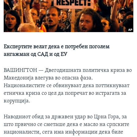
ИНТЕРВЈУА
Јазици
Експертите велат дека е потребен поголем
ангажман од САД и од ЕУ
ВАШИНГТОН —
Двегодишната политичка криза во
Македонија влегува во опасна фаза.
Националистите се обвинуваат дека поттикнуваат
етничка криза со цел да попречат во истрагата за
корупција.
Наводниот обид за државен удар во Црна Гора, за
што првично се сметаше дека е масло на српските
националисти, сега има информации дека биле