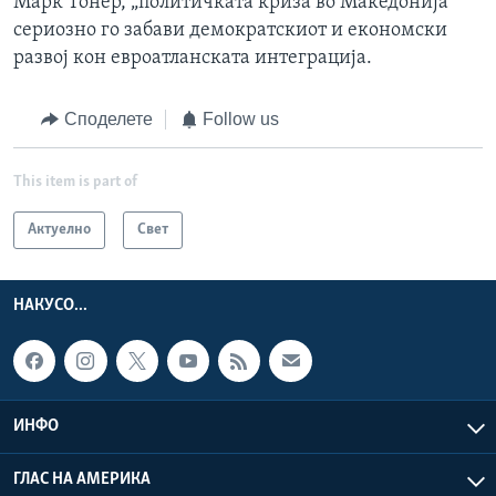
Марк Тонер, „политичката криза во Македонија
сериозно го забави демократскиот и економски
развој кон евроатланската интеграција.
Споделете
Follow us
This item is part of
Актуелно
Свет
НАКУСО...
ИНФО
ГЛАС НА АМЕРИКА