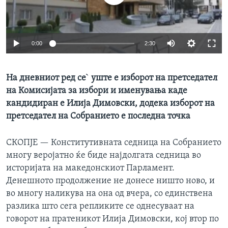
ИНТЕРВЈУА
Јазици
0:00
2:30
На дневниот ред се` уште е изборот на претседател
на Комисијата за избори и именувања каде
кандидиран е Илија Димовски, додека изборот на
претседател на Собранието е последна точка
СКОПЈЕ —
Конститутивната седница на Собранието
многу веројатно ќе биде најдолгата седница во
историјата на македонскиот Парламент.
Денешното продолжение не донесе ништо ново, и
во многу наликува на она од вчера, со единствена
разлика што сега репликите се однесуваат на
говорот на пратеникот Илија Димовски, кој втор по