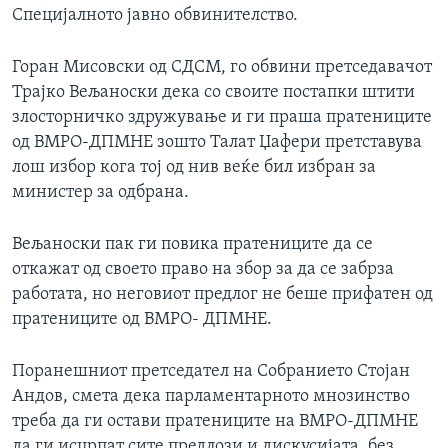
Специјалното јавно обвинителство.
Горан Мисовски од СДСМ, го обвини претседавачот
Трајко Вељаноски дека со своите постапки штити
злосторничко здружување и ги праша пратениците
од ВМРО-ДПМНЕ зошто Талат Џафери претставува
лош избор кога тој од нив веќе бил избран за
министер за одбрана.
Вељаноски пак ги повика пратениците да се
откажат од своето право на збор за да се забрза
работата, но неговиот предлог не беше прифатен од
пратениците од ВМРО- ДПМНЕ.
Поранешниот претседател на Собранието Стојан
Андов, смета дека парламентарното мнозинство
треба да ги остави пратениците на ВМРО-ДПМНЕ
да ги исцрпат сите предлози и дискусијата, без