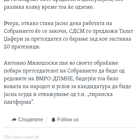
разлика колку време тоа ќе одземе.
Вчера, откако стана јасно дека работата на
Собранието ќе се закочи, СДСМ го предложи Талат
Џафери за претседател со барање зад кое застанаа
20 пратеници.
Антонио Милошоски пак во своето обраќање
побара претседателот на Собранието да биде од
редовите на ВМРО-ДПМНЕ, бидејќи тоа било
вољата на народот и услов за кандидатура да биде
јасна осуда и откажување од т.н. „тиранска
платформа“.
Споделете
Follow us
This item is part of