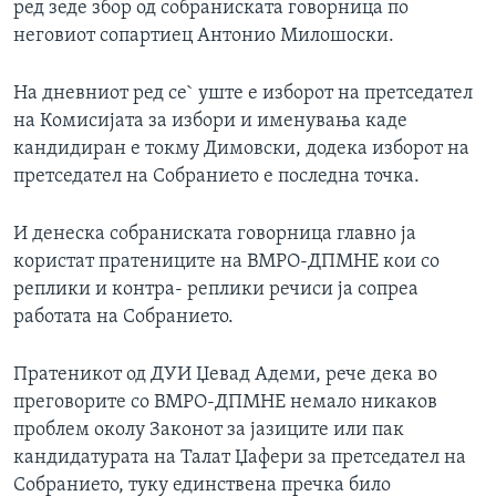
ред зеде збор од собраниската говорница по
неговиот сопартиец Антонио Милошоски.
На дневниот ред се` уште е изборот на претседател
на Комисијата за избори и именувања каде
кандидиран е токму Димовски, додека изборот на
претседател на Собранието е последна точка.
И денеска собраниската говорница главно ја
користат пратениците на ВМРО-ДПМНЕ кои со
реплики и контра- реплики речиси ја сопреа
работата на Собранието.
Пратеникот од ДУИ Џевад Адеми, рече дека во
преговорите со ВМРО-ДПМНЕ немало никаков
проблем околу Законот за јазиците или пак
кандидатурата на Талат Џафери за претседател на
Собранието, туку единствена пречка било