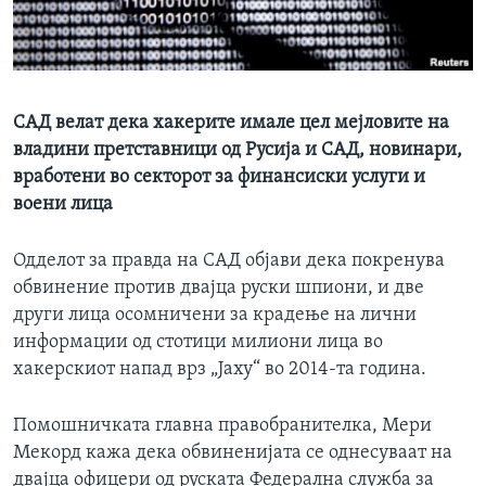
ИНТЕРВЈУА
Јазици
САД велат дека хакерите имале цел мејловите на
владини претставници од Русија и САД, новинари,
вработени во секторот за финансиски услуги и
воени лица
Одделот за правда на САД објави дека покренува
обвинение против двајца руски шпиони, и две
други лица осомничени за крадење на лични
информации од стотици милиони лица во
хакерскиот напад врз „Јаху“ во 2014-та година.
Помошничката главна правобранителка, Мери
Мекорд кажа дека обвиненијата се однесуваат на
двајца офицери од руската Федерална служба за