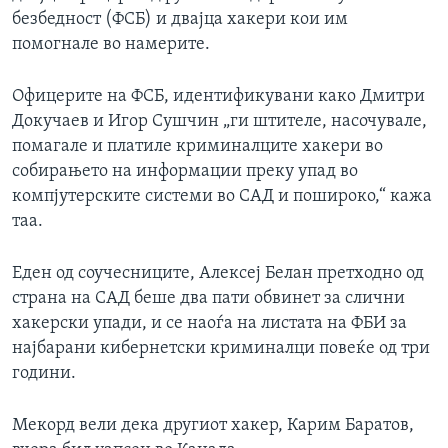
безбедност (ФСБ) и двајца хакери кои им
помогнале во намерите.
Офицерите на ФСБ, идентификувани како Дмитри
Докучаев и Игор Сушчин „ги штителе, насочувале,
помагале и платиле криминалците хакери во
собирањето на информации преку упад во
компјутерските системи во САД и пошироко,“ кажа
таа.
Еден од соучесниците, Алексеј Белан претходно од
страна на САД беше два пати обвинет за слични
хакерски упади, и се наоѓа на листата на ФБИ за
најбарани кибернетски криминалци повеќе од три
години.
Мекорд вели дека другиот хакер, Карим Баратов,