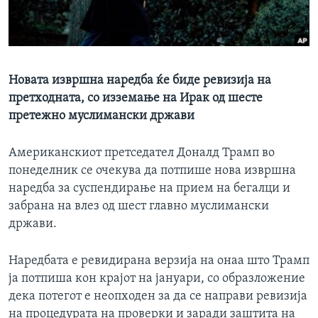
ИНТЕРВЈУА
Јазици
Новата извршна наредба ќе биде ревизија на
претходната, со изземање на Ирак од шесте
претежно муслимански држави
Американскиот претседател Доналд Трамп во
понеделник се очекува да потпише нова извршна
наредба за суспендирање на прием на бегалци и
забрана на влез од шест главно муслимански
држави.
Наредбата е ревидирана верзија на онаа што Трамп
ја потпиша кон крајот на јануари, со образложение
дека потегот е неопходен за да се направи ревизија
на процедурата на проверки и заради заштита на