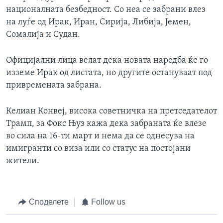
националната безбедност. Со неа се забрани влез
на луѓе од Ирак, Иран, Сирија, Либија, Јемен,
Сомалија и Судан.
Официјални лица велат дека новата наредба ќе го
изземе Ирак од листата, но другите остануваат под
привремената забрана.
Келиан Конвеј, висока советничка на претседателот
Трамп, за Фокс Њуз кажа дека забраната ќе влезе
во сила на 16-ти март и нема да се однесува на
имигранти со виза или со статус на постојани
жители.
Споделете
Follow us