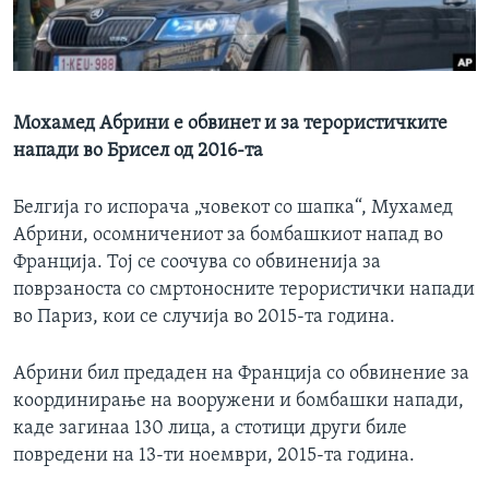
ИНТЕРВЈУА
Јазици
Мохамед Абрини е обвинет и за терористичките
напади во Брисел од 2016-та
Белгија го испорача „човекот со шапка“, Мухамед
Абрини, осомничениот за бомбашкиот напад во
Франција. Тој се соочува со обвиненија за
поврзаноста со смртоносните терористички напади
во Париз, кои се случија во 2015-та година.
Абрини бил предаден на Франција со обвинение за
координирање на вооружени и бомбашки напади,
каде загинаа 130 лица, а стотици други биле
повредени на 13-ти ноември, 2015-та година.