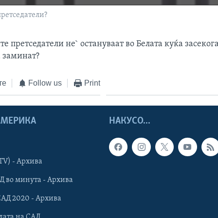
претседатели?
е претседатели не` остануваат во Белата куќа засеког
а заминат?
те
Follow us
Print
 АМЕРИКА
НАКУСО...
TV) - Архива
Д во минута - Архива
САД 2020 - Архива
дата на САД