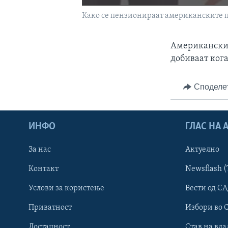
Како се пензионираат американските 
Американскит
добиваат ког
Споделе
ИНФО
ГЛАС НА
За нас
Актуелно
Контакт
Newsflash (
Learning English
Услови за користење
Вести од СА
Приватност
Избори во 
НАКУСО...
Достапност
Став на вла