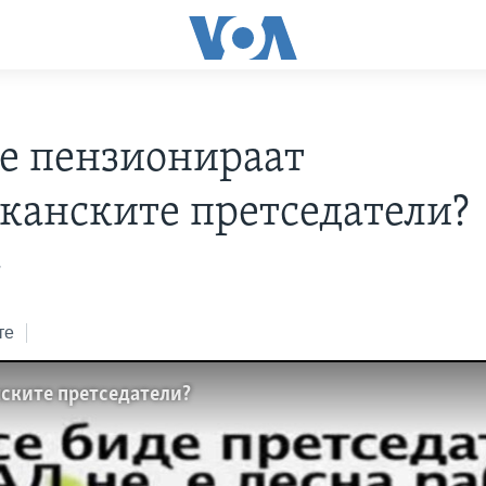
се пензионираат
канските претседатели?
7
те
нските претседатели?