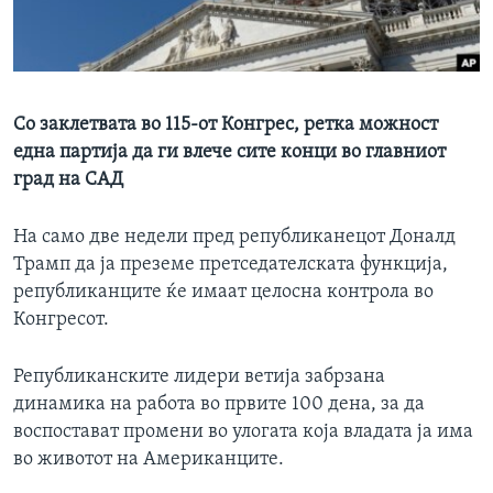
ИНТЕРВЈУА
Јазици
Со заклетвата во 115-от Конгрес, ретка можност
една партија да ги влече сите конци во главниот
град на САД
На само две недели пред републиканецот Доналд
Трамп да ја преземе претседателската функција,
републиканците ќе имаат целосна контрола во
Конгресот.
Републиканските лидери ветија забрзана
динамика на работа во првите 100 дена, за да
воспостават промени во улогата која владата ја има
во животот на Американците.