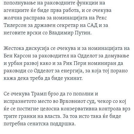
пополнување на раководните функции на
агенциите ќе биде прва работа, и се очекува
жолчна расправа за номинацијата на Рекс
Тилерсон за државен секретар на САД и за
неговите врски со Владимир Путин.
Жестока дискусија се очекува и за номинацијата на
Бен Карсон за раководител на Одделот за домување
и урбан развој како и за Рик Пери номиниран да
раководи со Одделот за енергија, за која тој порано
кажа дека треба да биде укинат.
Се очекува Трамп брзо да го пополни и
испразнетото место во Врховниот суд, чекор со кој
ќе се постигне целосна конзервативна контрола врз
трите гранки на власта. За тоа исто така ќе биде
потребна сенатска поддршка.