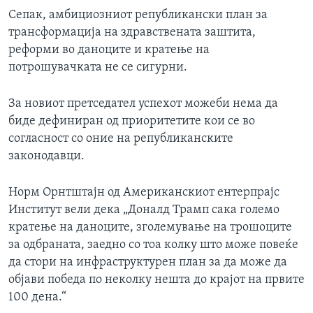
Сепак, амбициозниот републикански план за
трансформација на здравствената заштита,
реформи во даноците и кратење на
потрошувачката не се сигурни.
За новиот претседател успехот можеби нема да
биде дефиниран од приоритетите кои се во
согласност со оние на републиканските
законодавци.
Норм Орнтштајн од Американскиот ентерпрајс
Институт вели дека „Доналд Трамп сака големо
кратење на даноците, зголемување на трошоците
за одбраната, заедно со тоа колку што може повеќе
да стори на инфраструктурен план за да може да
објави победа по неколку нешта до крајот на првите
100 дена.“