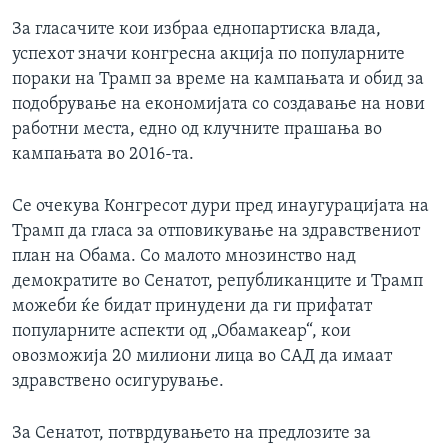
За гласачите кои избраа еднопартиска влада,
успехот значи конгресна акција по популарните
пораки на Трамп за време на кампањата и обид за
подобрување на економијата со создавање на нови
работни места, едно од клучните прашања во
кампањата во 2016-та.
Се очекува Конгресот дури пред инаугурацијата на
Трамп да гласа за отповикување на здравствениот
план на Обама. Со малото мнозинство над
демократите во Сенатот, републиканците и Трамп
можеби ќе бидат принудени да ги прифатат
популарните аспекти од „Обамакеар“, кои
овозможија 20 милиони лица во САД да имаат
здравствено осигурување.
За Сенатот, потврдувањето на предлозите за