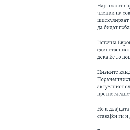
Најважното п
членки на сов
шпекулираат д
да бидат поб
Источна Евро
единствениот 
дека ќе го по
Нивните канд
Поранешниот 
актуелниот с
претпоследнот
Но и двајцата
ставајќи ги и