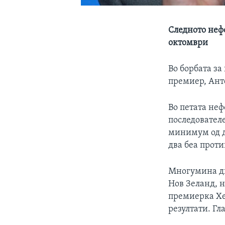
Следното неф
октомври
Во борбата з
премиер, Ант
Во петата неф
последователе
минимум од д
два беа проти
Многумина дип
Нов Зеланд, 
премиерка Хе
резултати. Гл