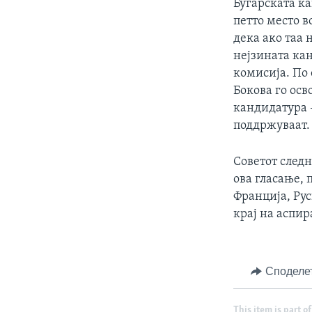
Бугарската к
петто место 
дека ако таа 
нејзината кан
комисија. По
Бокова го осв
кандидатура –
поддржуваат.
Советот следн
ова гласање, 
Франција, Рус
крај на аспи
Споделе
This item is part of