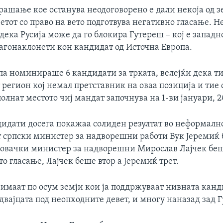
рашање кое останува неодоговорено е дали некоја од з
етот со право на вето подготвува негативно гласање. Н
ека Русија може да го блокира Гутереш – кој е западн
лагонаклонети кон кандидат од Источна Европа.
па номинираше 6 кандидати за трката, велејќи дека ти
регион кој немал претставник на оваа позиција и тие 
полнат местото чиј мандат започнува на 1-ви јануари, 2
идати досега покажаа солиден резултат во неформално
српски министер за надворешни работи Вук Јеремиќ б
ловачки министер за надворешни Мирослав Лајчек беше
о гласање, Лајчек беше втор а Јеремиќ трет.
 имаат по осум земји кои ја поддржуваат нивната канд
 двајцата под неопходните девет, и многу наназад зад 