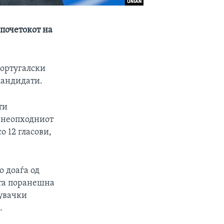
почетокот на
португалски
кандидати.
ти
и неопходниот
 12 гласови,
о доаѓа од
ата поранешна
рувачки
.