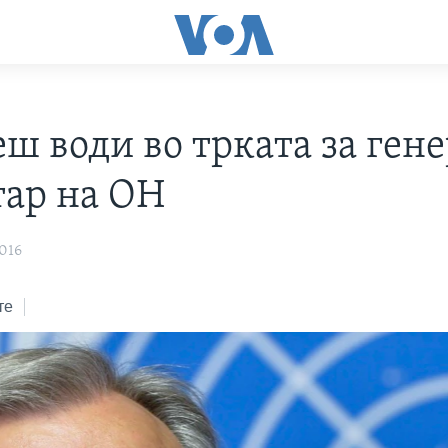
еш води во трката за ген
тар на ОН
016
те