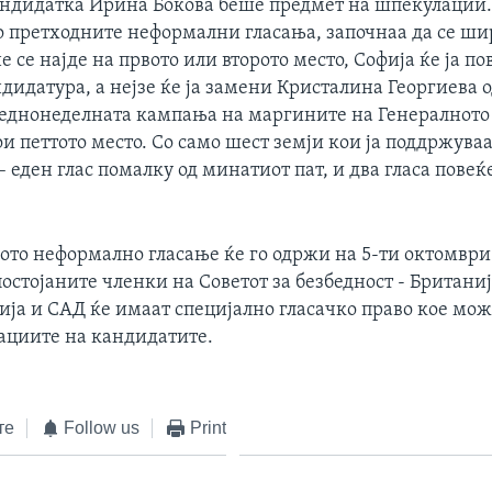
андидатка Ирина Бокова беше предмет на шпекулации.
во претходните неформални гласања, започнаа да се ши
не се најде на првото или второто место, Софија ќе ја по
дидатура, а нејзе ќе ја замени Кристалина Георгиева 
 еднонеделната кампања на маргините на Генералното
ои петтото место. Со само шест земји кои ја поддржува
 еден глас помалку од минатиот пат, и два гласа повеќе
ото неформално гласање ќе го одржи на 5-ти октомври
постојаните членки на Советот за безбедност - Британиј
ија и САД ќе имаат специјално гласачко право кое мож
рациите на кандидатите.
те
Follow us
Print