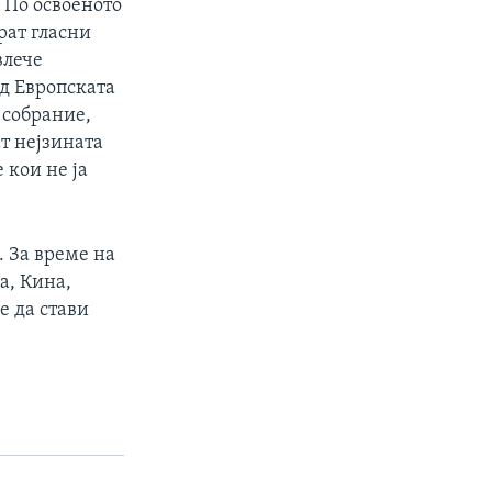
 По освоеното
рат гласни
влече
од Европската
 собрание,
ат нејзината
 кои не ја
. За време на
а, Кина,
е да стави