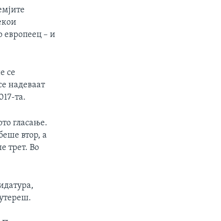
емјите
екои
о европеец – и
е се
се надеваат
017-та.
то гласање.
еше втор, а
 трет. Во
идатура,
Гутереш.