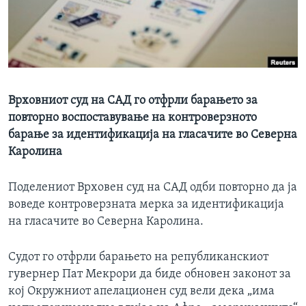
ИНТЕРВЈУА
Јазици
Врховниот суд на САД го отфрли барањето за
повторно воспоставување на контроверзното
барање за идентификација на гласачите во Северна
Каролина
Поделениот Врховен суд на САД одби повторно да ја
воведе контроверзната мерка за идентификација
на гласачите во Северна Каролина.
Судот го отфрли барањето на републиканскиот
гувернер Пат Мекрори да биде обновен законот за
кој Окружниот апелационен суд вели дека „има