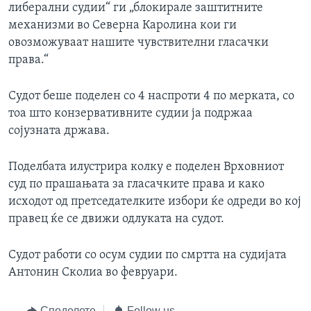
либерални судии“ ги „блокирале заштитните
механизми во Северна Каролина кои ги
овозможуваат нашите чувствителни гласачки
права.“
Судот беше поделен со 4 наспроти 4 по мерката, со
тоа што конзервативните судии ја подржаа
сојузната држава.
Поделбата илустрира колку е поделен Врховниот
суд по прашањата за гласачките права и како
исходот од претседателките избори ќе одреди во кој
правец ќе се движи одлуката на судот.
Судот работи со осум судии по смртта на судијата
Антонин Сколиа во февруари.
Споделете
Follow us