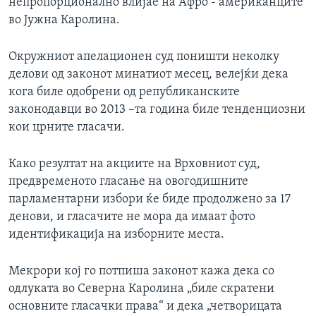
непропорционално влијае на Афро - американците“
во Јужна Каролина.
Окружниот апелационен суд поништи неколку
делови од законот минатиот месец, велејќи дека
кога биле одобрени од републиканските
законодавци во 2013 –та година биле тенденциозни
кои црните гласачи.
Како резултат нa акциите на Врховниот суд,
предвременото гласање на овогодишните
парламентарни избори ќе биде продолжено за 17
денови, и гласачите не мора да имаат фото
идентификација на изборните места.
Мекрори кој го потпиша законот кажа дека со
одлуката во Северна Каролина „биле скратени
основните гласачки права“ и дека „четворицата