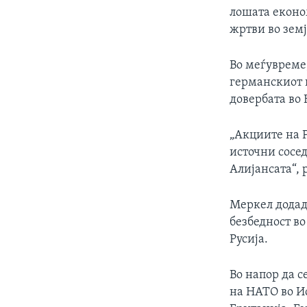
лошата економ
жртви во земј
Во меѓувреме
германскиот 
довербата во
„Акциите на 
источни сосед
Алијансата“, 
Меркел додад
безбедност во
Русија.
Во напор да с
на НАТО во И