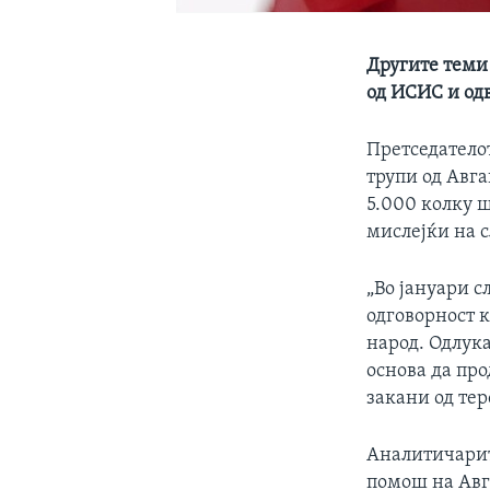
Другите теми
од ИСИС и од
Претседатело
трупи од Авга
5.000 колку ш
мислејќи на 
„Во јануари с
одговорност 
народ. Одлука
основа да про
закани од те
Аналитичарит
помош на Авг