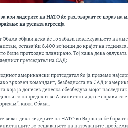
 за кои лидерите на НАТО ќе разговараат се пораз на 
враќање на руската агресија
т Обама објави дека ќе го забави повлекувањето на а
нистан, оставајќи 8.400 војници до крајот на годината
то беше претходно планирано. Тој кажа дека одлуката 
следниот претседател на САД:
ледниот американски претседател ќе ја преземе најсе
како врховен командант, безбедноста на САД и америк
та која ја донесев денеска обезбедува мојот наследник
должи со напредокот во Авганистан и да се справи со 
роризам“, кажа Обама.
е велат дека лидерите на НАТО во Варшава ќе бараат с
анистанците во решавањето на натрупаните проблеми,