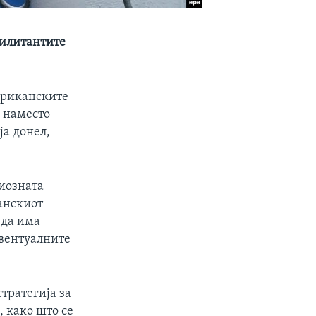
милитантите
мериканските
, наместо
ја донел,
риозната
анскиот
 да има
евентуалните
тратегија за
 како што се