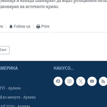
ерманија и Канада планираат да водат ротационен бата
ациониран на источното крило.
те
Follow us
Print
Свет
 АМЕРИКА
НАКУСО...
TV) - Архива
Д во минута - Архива
САД 2020 - Архива