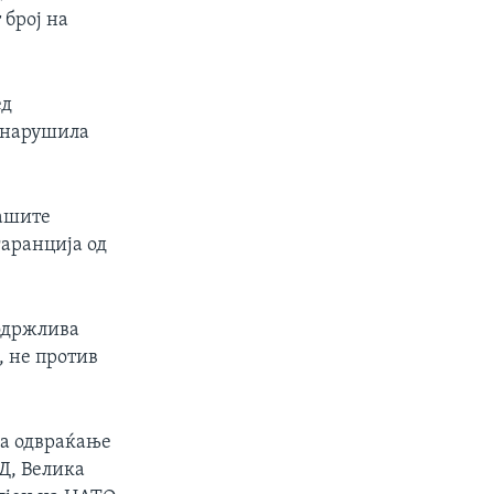
 број на
ед
а нарушилa
нашите
гаранција од
 одржлива
, не против
за одвраќање
Д, Велика