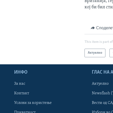
Британија, Г
кој би бил ст
Споделе
This item is part of
Актуелно
ИНФО
ГЛАС НА
За нас
Актуелно
Контакт
Newsflash (
Learning English
Услови за користење
Вести од СА
Приватност
Избори во 