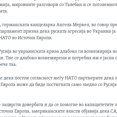
ија, мировните разговори со Талебан и се поголемиот
ата.
, германската канцеларка Ангела Меркел, во говор пр
парламент призна дека руската агресија во Украина ј
 НАТО во Источна Европа:
Русија во украинската криза длабоко ги вознемирија 
и. Тие се длабоко вознемирени и потребна им е јасна 
рече таа.
е дека постои согласност меѓу НАТО партнерите дека
 Европа може да биде постигната само заедно со Русија
е зацврсти довербата и да се помогне во капацитетите 
сточна Европа, американските власти објавија дека СА