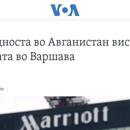
дноста во Авганистан вис
ата во Варшава
те