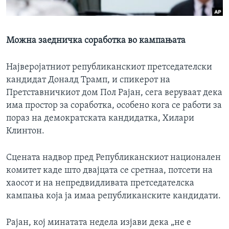
ИНТЕРВЈУА
Јазици
Можна заедничка соработка во кампањата
Најверојатниот републиканскиот претседателски
кандидат Доналд Трамп, и спикерот на
Претставничкиот дом Пол Рајан, сега веруваат дека
има простор за соработка, особено кога се работи за
пораз на демократската кандидатка, Хилари
Клинтон.
Сцената надвор пред Републиканскиот национален
комитет каде што двајцата се сретнаа, потсети на
хаосот и на непредвидливата претседателска
кампања која ја имаа републиканските кандидати.
Рајан, кој минатата недела изјави дека „не е