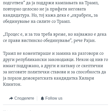
подготвен“ да ја поддржи кампањата на Трамп,
повторно целосно не ја прифати неговата
кандидатура. Но, тој кажа дека е „охрабрен„ за
обединување на силите со Трамп.
„Процес е, и за тоа треба време, но најважно е дека
се прави вистинско обединување“, рече Рајан.
Трамп не коментираше и замина на разговори со
други републикански законодавци. Некои од нив го
имаат поддржано, а други и натаму се скептични
за неговите политички ставови и за способноста да
ја порази демократската кандидатка Хилари
Клинтон.
Споделете
Follow us