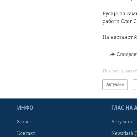
Русија на са
работи Олег 
На настанот 
Споделе
This item is part of
Актуелно
ИНФО
ГЛАС НА
За нас
Актуелно
Контакт
Newsflash (