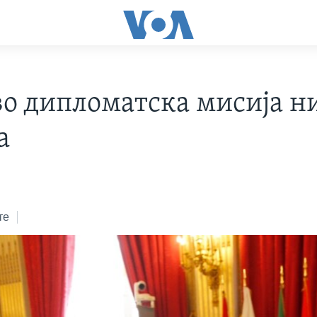
во дипломатска мисија н
а
те