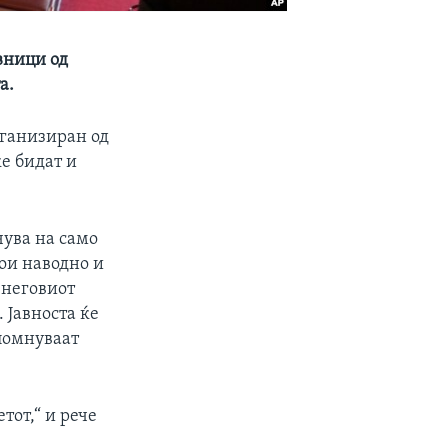
вници од
а.
рганизиран од
е бидат и
чува на само
кои наводно и
 неговиот
 Јавноста ќе
спомнуваат
тот,“ и рече