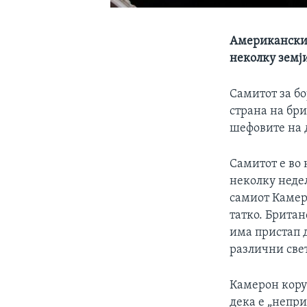
Американскио
неколку земји
Самитот за бо
страна на бр
шефовите на 
Самитот е во 
неколку недел
самиот Камер
татко. Британ
има пристап д
различни све
Камерон коруп
дека е „непри