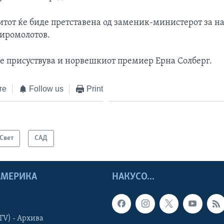
митот ќе биде претставена од заменик-министерот за 
Сиромолотов.
ќе присуствува и норвешкиот премиер Ерна Солберг.
те
Follow us
Print
Свет
САД
 АМЕРИКА
НАКУСО...
TV) - Архива