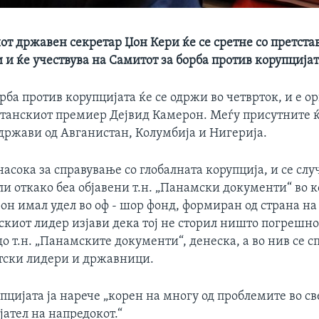
т државен секретар Џон Кери ќе се сретне со претста
 и ќе учествува на Самитот за борба против корупцијат
рба против корупцијата ќе се одржи во четврток, и е о
итанскиот премиер Дејвид Камерон. Меѓу присутните ќ
држави од Авганистан, Колумбија и Нигерија.
насока за справување со глобалната корупција, и се слу
и откако беа објавени т.н. „Панамски документи“ во 
он имал удел во оф - шор фонд, формиран од страна на
скиот лидер изјави дека тој не сторил ништо погрешно.
о т.н. „Панамските документи“, денеска, а во нив се 
тски лидери и државници.
цијата ја нарече „корен на многу од проблемите во све
јател на напредокот.“