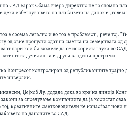
т на САД Барак Обама вчера директно не го спомна пл
че дека избегнувањето на плаќањето на данок е „голем
тоа е сосема легално и во тоа е проблемот“, рече тој. "Т
гу од овие пропусти одат на сметка на семејствата од 
еваат пари кои би можеле да се искористат тука во САД
 патиштата, училишта и други владини програми.
ика Конгресот контролиран од републиканците трајно д
те инверзии.
инансии, Џејкоб Лу, додаде дека во крајна линија Конг
 закони за спречување компаниите да ја користат оваа
 тој, креативните сметководители ќе изнаоѓаат нови 
лаќањето на даноците во САД.