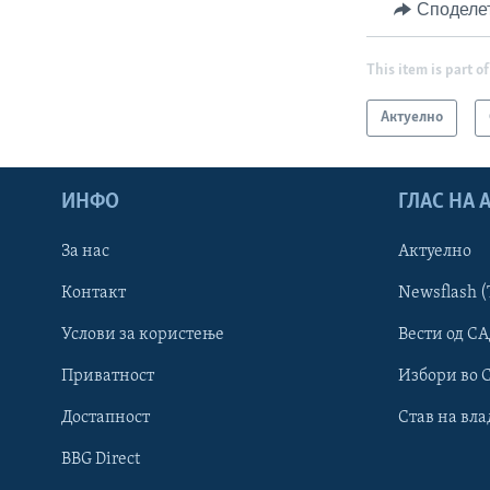
Споделе
This item is part of
Актуелно
ИНФО
ГЛАС НА
За нас
Актуелно
Контакт
Newsflash (
Learning English
Услови за користење
Вести од СА
Приватност
Избори во 
НАКУСО...
Достапност
Став на вла
BBG Direct