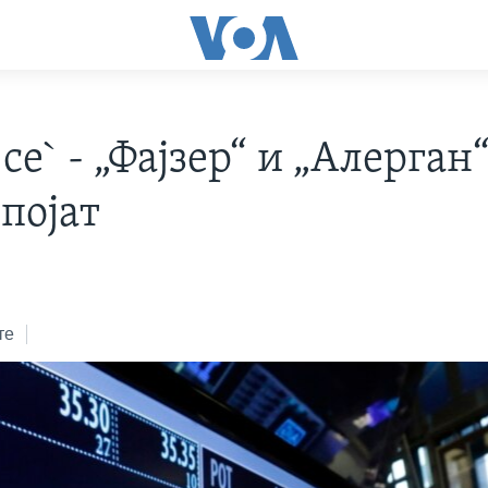
се` - „Фајзер“ и „Алерган
спојат
те