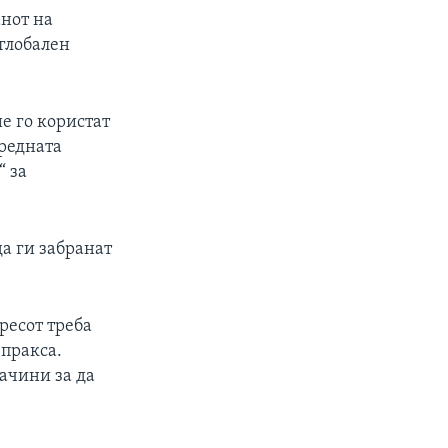
анот на
 глобален
ие го користат
средната
“ за
а ги забранат
ресот треба
 пракса.
начини за да