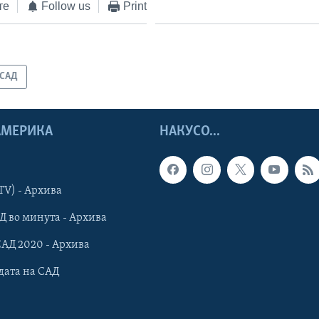
те
Follow us
Print
САД
 АМЕРИКА
НАКУСО...
TV) - Архива
Д во минута - Архива
САД 2020 - Архива
дата на САД