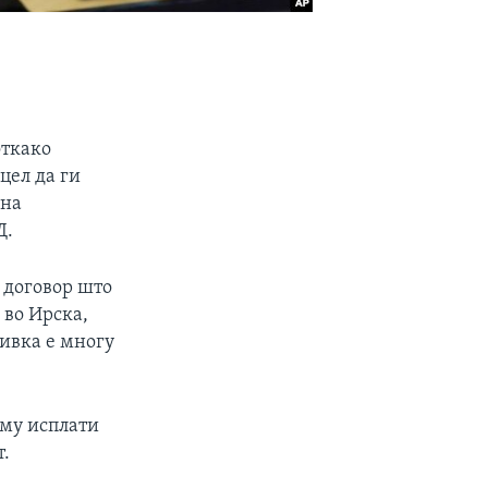
откако
цел да ги
 на
Д.
 договор што
 во Ирска,
бивка е многу
а му исплати
т.