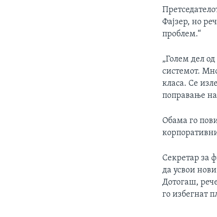
Претседатело
Фајзер, но ре
проблем.“
„Голем дел од 
системот. Мно
класа. Се изл
поправање на
Обама го пов
корпоративни
Секретар за ф
да усвои нови
Дотогаш, рече
го избегнат п