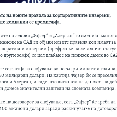
ето на новите правила за корпоративните инверзии,
те компании се премислија.
те на лекови „Фајзер“ и „Алерган“ го сменија планот 
нансии на САД ги објави новите правила кои имаат за 
орпоративни инверзии (префрлање на легалниот статус
 други земји) со цел плаќање на понизок данок во СА
е согласија за спојување во ноември минатата година,
0 милијарди долари. На хартија Фајзер би се преселил
аоѓа и Алерган, и каде што висината на данокот на до
е и донесе значителни заштеди на споената компанија.
те на договорот за спојување, сега „Фајзер“ ќе треба д
 400 милиони долари заради раскинување на договоро