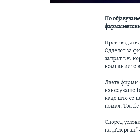
По објавувањ
фармацевтски
Производители
Одделот за фи
запрат т.н. к
компаниите во
Двете фирми с
изнесуваше 16
каде што се н
помал. Тоа ќ
Според услови
на „Алерган“