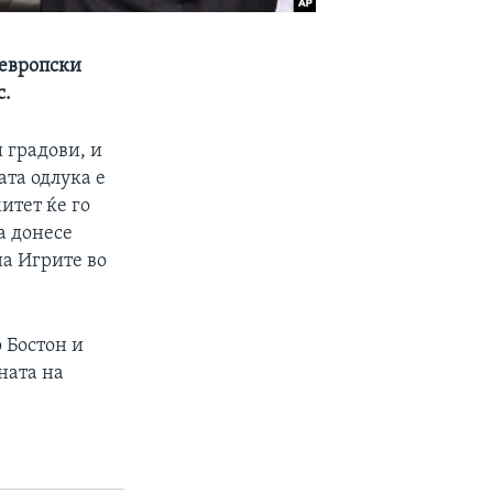
 европски
с.
 градови, и
ата одлука е
итет ќе го
а донесе
на Игрите во
 Бостон и
ната на