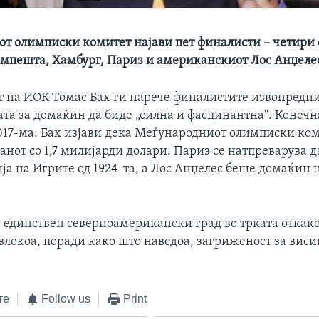
т олимписки комитет најави пет финалисти – четири
импешта, Хамбург, Париз и американскиот Лос Анџеле
т на ИОК Томас Бах ги нарече финалистите извонредни
та за домаќин да биде „силна и фасцинантна“. Конечн
2017-ма. Бах изјави дека Меѓународниот олимписки ком
нот со 1,7 милијарди долари. Париз се натпреварува д
ја на Игрите од 1924-та, а Лос Анџелес беше домаќин 
е единствен северноамерикански град во трката откако
влекоа, поради како што наведоа, загриженост за виси
те
Follow us
Print