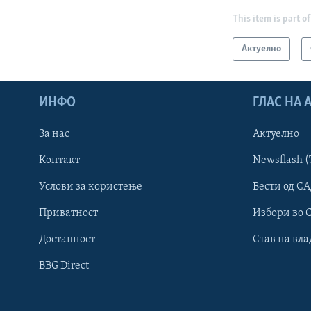
This item is part of
Актуелно
ИНФО
ГЛАС НА
За нас
Актуелно
Контакт
Newsflash (
Learning English
Услови за користење
Вести од СА
Приватност
Избори во 
НАКУСО...
Достапност
Став на вла
BBG Direct
Јазици