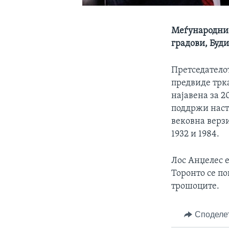
Меѓународнио
градови, Буд
Претседатело
предвиде трка
најавена за 
поддржи наста
вековна верзи
1932 и 1984.
Лос Анџелес 
Торонто се по
трошоците.
Споделе