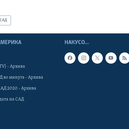
САД
 АМЕРИКА
НАКУСО...
TV) - Архива
Д во минута - Архива
САД 2020 - Архива
дата на САД