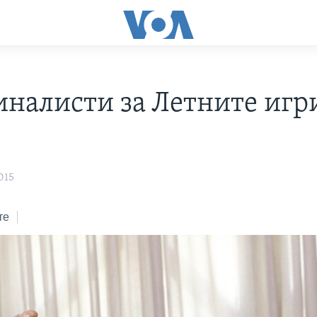
иналисти за Летните игр
015
те