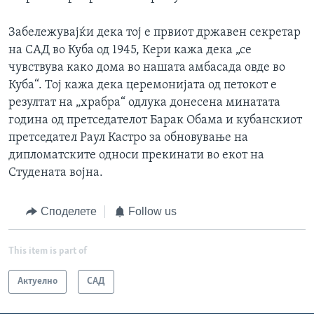
Забележувајќи дека тој е првиот државен секретар
на САД во Куба од 1945, Кери кажа дека „се
чувствува како дома во нашата амбасада овде во
Куба“. Тој кажа дека церемонијата од петокот е
резултат на „храбра“ одлука донесена минатата
година од претседателот Барак Обама и кубанскиот
претседател Раул Кастро за обновување на
дипломатските односи прекинати во екот на
Студената војна.
Споделете
Follow us
This item is part of
Актуелно
САД