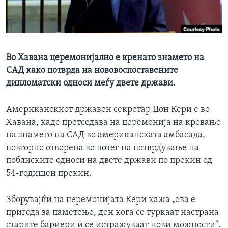
ИНТЕРВЈУА
Јазици
Во Хавана церемонијално е кренато знамето на
САД како потврда на нововоспоставените
дипломатски односи меѓу двете држави.
Американскиот државен секретар Џон Кери е во
Хавана, каде претседава на церемонија на кревање
на знамето на САД во американската амбасада,
повторно отворена во потег на потврдување на
поблиските односи на двете држави по прекин од
54-годишен прекин.
Зборувајќи на церемонијата Кери кажа „ова е
пригода за паметење, ден кога се туркаат настрана
старите бариери и се истражуваат нови можности“.