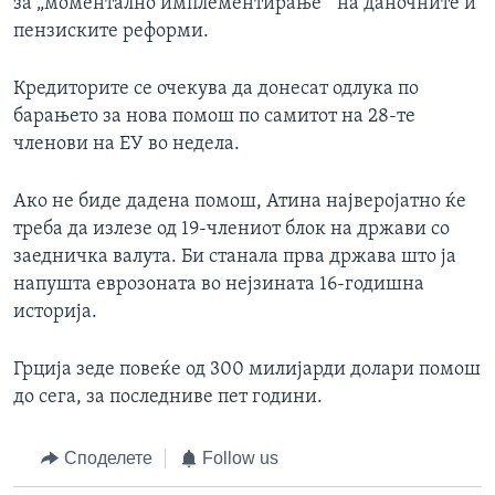
за „моментално имплементирање " на даночните и
пензиските реформи.
Кредиторите се очекува да донесат одлука по
барањето за нова помош по самитот на 28-те
членови на ЕУ во недела.
Ако не биде дадена помош, Атина најверојатно ќе
треба да излезе од 19-члениот блок на држави со
заедничка валута. Би станала прва држава што ја
напушта еврозоната во нејзината 16-годишна
историја.
Грција зеде повеќе од 300 милијарди долари помош
до сега, за последниве пет години.
Споделете
Follow us