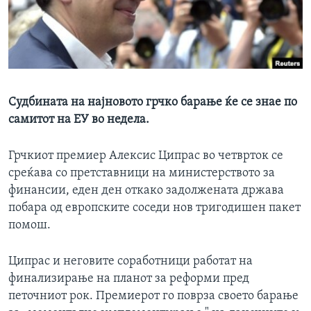
ИНТЕРВЈУА
Јазици
Судбината на најновото грчко барање ќе се знае по
самитот на ЕУ во недела.
Грчкиот премиер Алексис Ципрас во четврток се
среќава со претставници на министерството за
финансии, еден ден откако задолжената држава
побара од европските соседи нов тригодишен пакет
помош.
Ципрас и неговите соработници работат на
финализирање на планот за реформи пред
петочниот рок. Премиерот го поврза своето барање