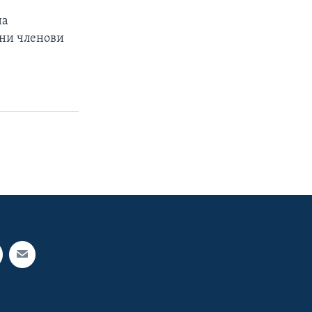
на
вни членови