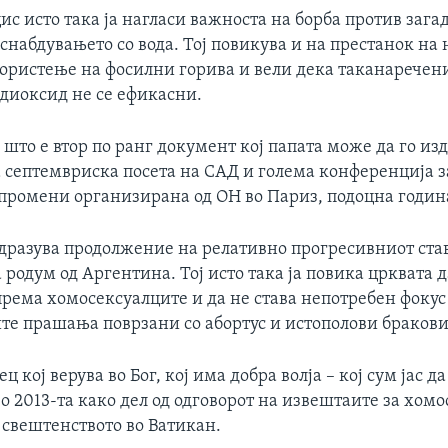
с исто така ја нагласи важноста на борба против зага
снабдувањето со вода. Тој повикува и на престанок н
ористење на фосилни горива и вели дека таканаречен
 диоксид не се ефикасни.
што е втор по ранг документ кој папата може да го изд
а септемвриска посета на САД и голема конференција з
промени организирана од ОН во Париз, подоцна годин
дразува продолжение на релативно прогресивниот став
 родум од Аргентина. Тој исто така ја повика црквата 
према хомосексуалците и да не става непотребен фокус
те прашања поврзани со абортус и истополови бракови
 кој верува во Бог, кој има добра волја – кој сум јас да
о 2013-та како дел од одговорот на извештаите за хом
 свештенството во Ватикан.