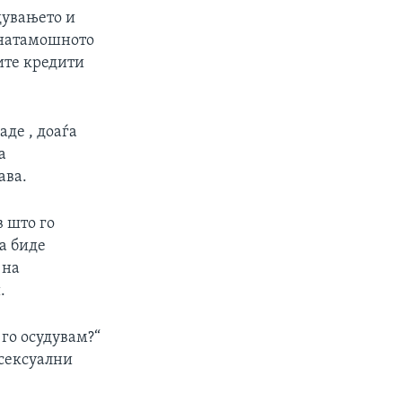
дувањето и
а натамошното
ите кредити
аде , доаѓа
а
ава.
 што го
да биде
 на
.
 го осудувам?“
осексуални