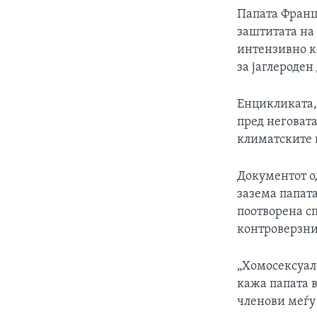
Папата Франци
заштитата на 
интензивно к
за јаглероден
Енцикликата, 
пред неговат
климатските 
Документот о
зазема папата
поотворена с
контроверзни
„Хомосексуалец
кажа папата в
членови меѓу