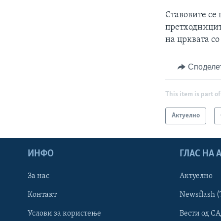
Ставовите се 
претходницит
на црквата со
Споделе
This item is part of
Актуелно
ИНФО
ГЛАС НА
За нас
Актуелно
Контакт
Newsflash (
Learning English
Услови за користење
Вести од СА