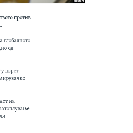
твото против
.
ка глобалното
дно од
гу цврст
емирувачко
нот на
 затоплување
или