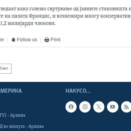
гледаат како големо свртување од јавните становишта 
е на папата Францис, и вознемири многу конзервати
 1,2 милијарди членови.
те
Follow us
Print
Свет
 АМЕРИКА
НАКУСО...
TV) - Архива
Д во минута - Архива