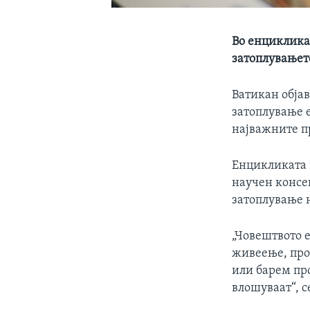
Во енциклика 
затоплувањето
Ватикан објав
затоплување е
најважните 
Енцикликата н
научен консе
затоплување 
„Човештвото е
живеење, прои
или барем пр
влошуваат“, с