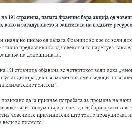
на 191 страница, папата Францис бара акција од човеш
, како и загадувањето и заштитата на водните ресурси
и значајно писмо од папата Францис во кое се вели де
 главно предизвикано од човекот и го нарекува како е
прашања на денешницата.
а 191 страница објавена во четвртокот вели дека „мно
нзус индицира дека во моментов сме сведоци на возн
на климатскиот систем“.
 повикано да ја признае потребата за промена на начи
зводство и конзумација, со цел да се бори притив ова
отив човечките причинители што тоа го продуцираат 
е вели во писмото.