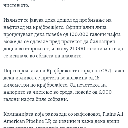
чистењето.
Изливот се јавува дека дошол од пробивање на
нафтовод на крајбрежјето. Официјални лица
проценуваат дека повеќе од 100.000 галони нафта
може да се одлеале пред протекот да бил запрен
доцна во вторникот, и околу 21.000 галони може да
се исипале во областа на плажите.
Портпаролката на Крајбрежната гарда на САД кажа
дека изливот се протега во должина од 15
километри по крајбрежјето. Од почетокот на
напорите за чистење во среда, повеќе од 6.000
галони нафта биле собрани.
Компанијата која раководи со нафтоводот, Plains All
American Pipeline LP, се извини и кажа дека врши