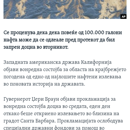
ИНТЕРВЈУА
Јазици
Се проценува дека дека повеќе од 100.000 галони
нафта може да се одлеале пред протекот да бил
запрен доцна во вторникот.
Западната американска држава Калифорнија
објави вонредна состојба за областа на крајбрежјето
погодена од едно од најлошите нафтени излевања
во поновата историја на државата.
Гувернерот Џери Браун објави прокламација за
вонредна состојба доцна во средата, еден ден
откако беше откриено излевањето во близина на
градот Санта Барбара. Прокламацијата ослободува
специјални државни фондови за помош во