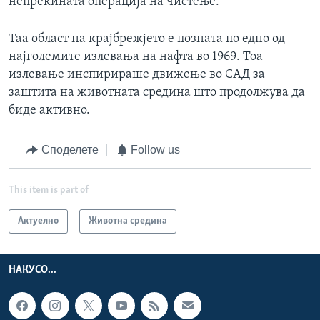
непрекината операција на чистење.
Таа област на крајбрежјето е позната по едно од
најголемите излевања на нафта во 1969. Тоа
излевање инспирираше движење во САД за
заштита на животната средина што продолжува да
биде активно.
Споделете
Follow us
This item is part of
Актуелно
Животна средина
НАКУСО...