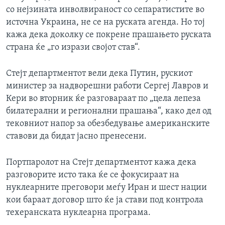
со нејзината инволвираност со сепаратистите во
источна Украина, не се на руската агенда. Но тој
кажа дека доколку се покрене прашањето руската
страна ќе „го изрази својот став“.
Стејт департментот вели дека Путин, рускиот
министер за надворешни работи Сергеј Лавров и
Кери во вторник ќе разговараат по „цела лепеза
билатерални и регионални прашања“, како дел од
тековниот напор за обезбедување американските
ставови да бидат јасно пренесени.
Портпаролот на Стејт департментот кажа дека
разговорите исто така ќе се фокусираат на
нуклеарните преговори меѓу Иран и шест нации
кои бараат договор што ќе ја стави под контрола
техеранската нуклеарна програма.