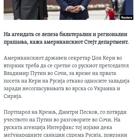
ИНТЕРВЈУА
Јазици
На агендата се лепеза билатерални и регионални
прашања, кажа американскиот Стејт департмент.
Американскиот државен секретар Џон Кери во
вторник треба да се сретне со рускиот претседател
Владимир Путин во Сочи, за време на првата
посета на Кери на Русија откако односите заладија
заради несогласувањата во врска со Украина и
Сирија.
Портпарол на Кремљ, Дмитри Песков, го потврди
учеството на Путин во разговорите во Сочи. На
руската агенција Интерфакс тој изјави дека
меѓународните санкции спрема Русија, поврзани