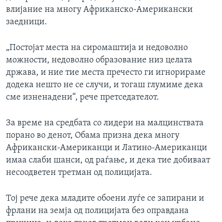
влијание на многу Африканско-Американски
заедници.
„Постојат места на сиромаштија и недоволно
можности, недоволно образование низ целата
држава, и ние тие места пречесто ги игнорираме
додека нешто не се случи, и тогаш глумиме дека
сме изненадени“, рече претседателот.
За време на средбата со лидери на малцинствата
порано во денот, Обама призна дека многу
Африкански-Американци и Латино-Американци
имаа слаби шанси, од раѓање, и дека тие добиваат
несоодветен третман од полицијата.
Тој рече дека младите обоени луѓе се запирани и
фрлани на земја од полицијата без оправдана