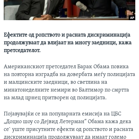
ИНТЕРВЈУА
Јазици
Ефектите од ропството и расната дискриминација
продолжуваат да влијаат на многу заедници, кажа
претседателот.
Американскиот претседател Барак Обама повика
на повторна изградба на довербата меѓу полицијата
и малцинските заедници, во светлина на
минатонеделните немири во Балтимор по смртта
на млад црнец притворен од полицијата.
Појавувајќи се на популарната емисија на ЦБС
„Доцно шоу со Дејвид Летерман“ Обама кажа дека
се` уште присутните ефекти од ропството и расната
дискриминација продолжуваат да имаат големо