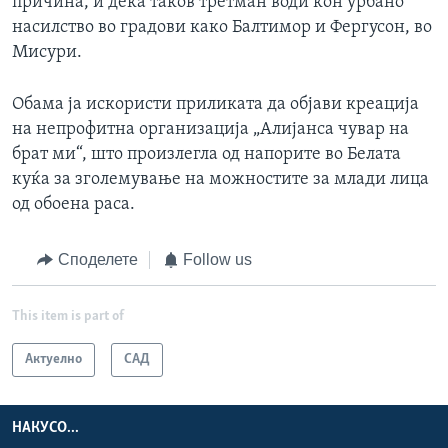
причина, и дека таков третман води кон урбано
насилство во градови како Балтимор и Фергусон, во
Мисури.
Обама ја искористи приликата да објави креација
на непрофитна организација „Алијанса чувар на
брат ми“, што произлегла од напорите во Белата
куќа за зголемување на можностите за млади лица
од обоена раса.
Споделете
Follow us
This item is part of
Актуелно
САД
НАКУСО...