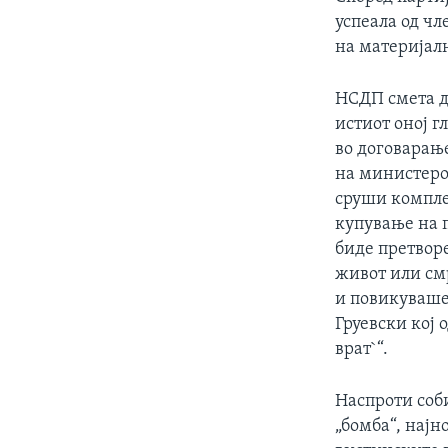
успеала од чл
на материјалн
НСДП смета де
истиот оној 
во договарање
на министерот
сруши комплек
купување на п
биде претвор
живот или смр
и повикуваше
Груевски кој 
врат`“.
Наспроти соб
„бомба“, најн