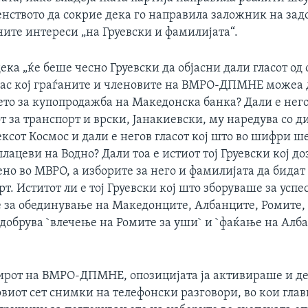
енството да сокрие дека го направила заложник на за
ите интереси „на Груевски и фамилијата“.
ка „ќе беше чесно Груевски да објасни дали гласот од
глас кој граѓаните и членовите на ВМРО-ДПМНЕ можеа 
то за купопродажба на Македонска банка? Дали е негов
 за транспорт и врски, Јанакиевски, му наредува со д
сот Космос и дали е негов гласот кој што во шифри ш
лацеви на Водно? Дали тоа е истиот тој Груевски кој д
ено во МВРО, а изборите за него и фамилијата да бида
т. Иститот ли е тој Груевски кој што зборуваше за успе
 за обединување на Македонците, Албанците, Ромите, 
одобрува `влечење на Ромите за уши` и `фаќање на Алб
ирот на ВМРО-ДПМНЕ, опозицијата ја активираше и де
овиот сет снимки на телефонски разговори, во кои глав