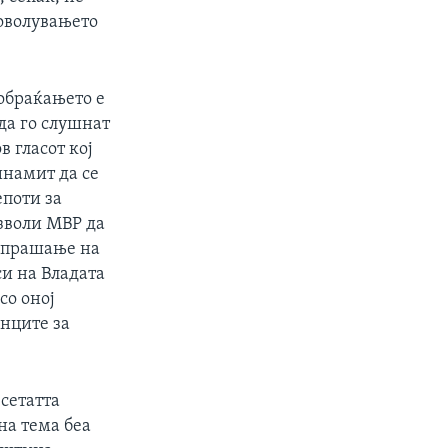
доволувањето
 обраќањето е
да го слушнат
 гласот кој
инамит да се
епоти за
озволи МВР да
т прашање на
си на Владата
со оној
анците за
сетатта
на тема беа