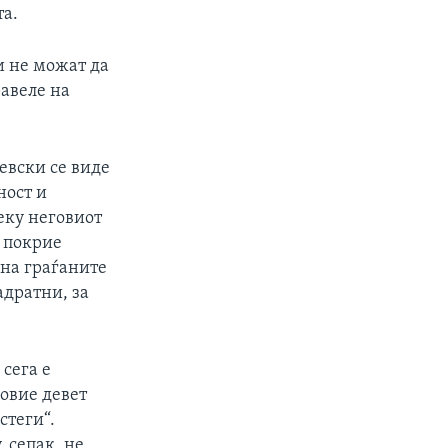
та.
и не можат да
равеле на
евски се виде
ност и
реку неговиот
о покрие
 на граѓаните
адратни, за
 сега е
 овие девет
стеги“.
 сепак, не