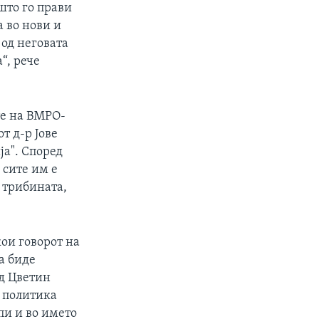
 што го прави
а во нови и
 од неговата
“, рече
те на ВМРО-
т д-р Јове
ја". Според
 сите им е
 трибината,
кои говорот на
а биде
д Цветин
а политика
пи и во името