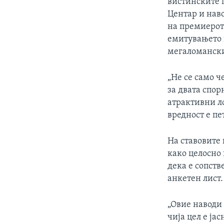
вистинските 
Центар и нав
на премиерот
емитувањето 
мегаломански
„Не се само ч
за двата спо
атрактивни л
вредност е пе
На ставовите 
како целосно
дека е сопств
анкетен лист.
„Овие наводи
чија цел е ја