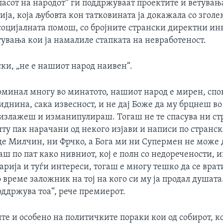
ласот на народот“ ги поддржуваат проектите и ветувањ
ија, која љубовта кон татковината ја докажала со згол
 социјалната помош, со бројните странски директни ин
увања кои ја намалиле стапката на невработеност.
ки, „не е нашиот народ наивен“.
поминал многу во минатото, нашиот народ е мирен, спо
иднина, сака извесност, и не дај Боже да му брцнеш во
 излажеш и изманипулираш. Тогаш не те спасува ни ст
иту пак нарачани од некого изјави и написи по странс
е Милчин, ни Фрчко, а Бога ми ни Супермен не може д
аш по пат како нивниот, кој е полн со недоречености, 
рија и туѓи интереси, тогаш е многу тешко да се врати
 време заложник на тој на кого си му ја продал душат
оддржува тоа“, рече премиерот.
те и особено на политичките пораки кои од собирот, к