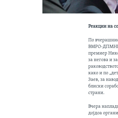
Реакции на с
По вчерашнио
ВМРО-ДПМНЕ в
премиер Нико
за негова и з
раководствот
како и по „де
Заев, за наво
блиски сораб
страни.
Вчера напладн
дојдоа орган