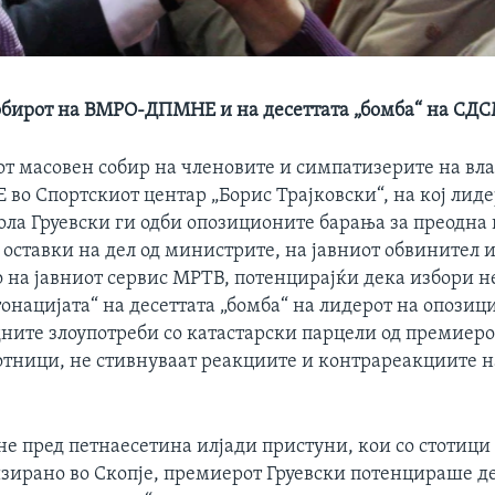
обирот на ВМРО-ДПМНЕ и на десеттата „бомба“ на СД
т масовен собир на членовите и симпатизерите на вла
о Спортскиот центар „Борис Трајковски“, на кој лиде
ла Груевски ги одби опозиционите барања за преодна в
а оставки на дел од министрите, на јавниот обвинител и
о на јавниот сервис МРТВ, потенцирајќи дека избори н
тонацијата“ на десеттата „бомба“ на лидерот на опозиц
дните злоупотреби со катастарски парцели од премиеро
отници, не стивнуваат реакциите и контрареакциите н
е пред петнаесетина илјади пристуни, кои со стотици
изирано во Скопје, премиерот Груевски потенцираше д