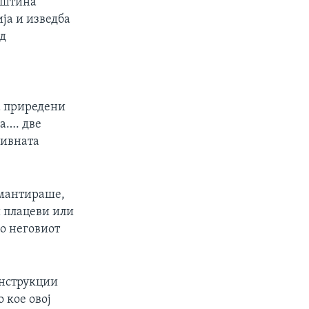
пштина
ја и изведба
ед
еа приредени
а…. две
Нивната
емантираше,
 плацеви или
во неговиот
онструкции
о кое овој