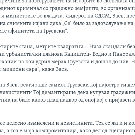
причини за повторувањето на изборите во скопската о
одниот криминал со градежно земјиште, во организаци
 и министрите во владата. Лидерот на СДСМ, Заев, пр
на снимките изјави дека „Се` било за задоволување на
те афинитети на Груевски“.
етирите стана, метрите квадратни... Низа скандали б
рни урбанистички планови Капиштец- Водно и Панорам
окации на кои удрил мерак Груевски и дошол до нив. 
т милиони евра“, кажа Заев.
на Заев, реагираше самиот Груевски кој најостро ги д
 невистинити Тој демантираше дека купувал градежни
еник на било каков плац надвор од оној кој е пријавен 
 се целосно измислени и невистинити. Тоа се лаги и к
сна, а тоа е моја компромитација, како дел од сценариот