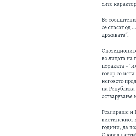
сите каракте
Во соопштени
се спасат од 
државата“.
Опозиционите
во лицата на
пораката – `и
говор со исти
неговото пред
на Република
остварување 
Реагираше и Н
вистинскиот м
години, да по
Според партиј