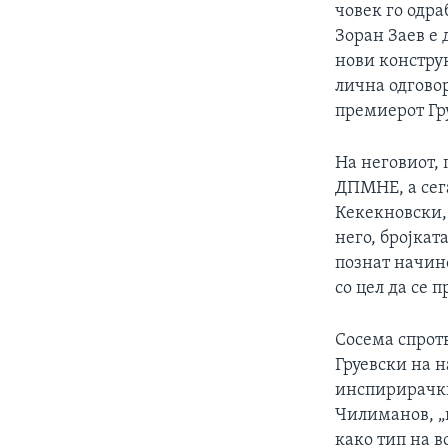
човек го одра
Зоран Заев е 
нови конструк
лична одгово
премиерот Гр
На неговиот, 
ДПМНЕ, а сега
Кекекновски, 
него, бројкат
познат начино
со цел да се 
Сосема спротв
Груевски на н
инспирирачки
Чилиманов, „в
како тип на 