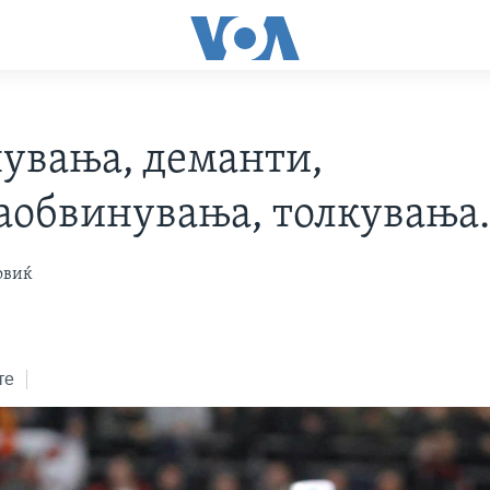
увања, деманти,
аобвинувања, толкувања..
овиќ
те