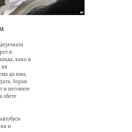
СМ
дејачката
рот и
лада, како и
 на
ема да има,
ијата, Зоран
т и неговите
а обете
 автобуси
ека и