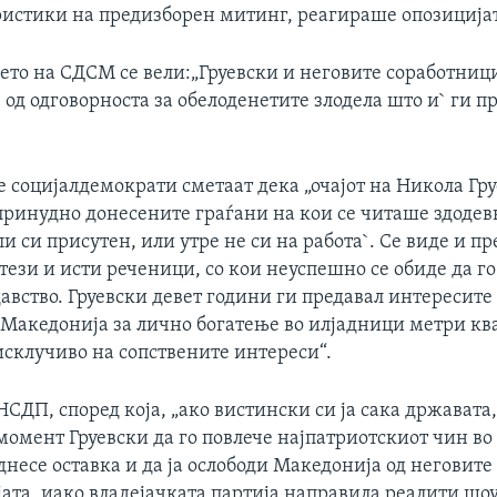
ристики на предизборен митинг, реагираше опозиција
ето на СДСМ се вели:„Груевски и неговите соработниц
... од одговорноста за обелоденетите злодела што и` ги п
 социјалдемократи сметаат дека „очајот на Никола Гру
 принудно донесените граѓани на кои се читаше здодев
ли си присутен, или утре не си на работа`. Се виде и п
 тези и исти реченици, со кои неуспешно се обиде да г
авство. Груевски девет години ги предавал интересите
 Македонија за лично богатење во илјадници метри кв
исклучиво на сопствените интереси“.
СДП, според која, „ако вистински си ја сака државата,
омент Груевски да го повлече најпатриотскиот чин во
днесе оставка и да ја ослободи Македонија од неговите 
ата, иако владејачката партија направила реалити шоу,