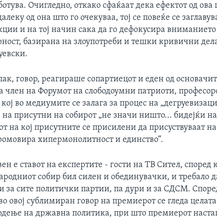
ботува. Очигледно, откако сфаќаат дека ефектот од ова
далеку од она што го очекуваа, тој се повеќе се заглавув
ции и на тој начин сака да го дефокусира вниманието
рност, базирана на злоупотреби и тешки кривични дела
уевски.
пак, говор, реагираше сопартиецот и еден од основачи
 член на Форумот на слободоумни патриоти, професоро
кој во медиумите се залага за процес на „дегруевизаци
а на присутни на собирот „не значи ништо... бидејќи на
т на кој присутните се присилени да присуствуваат на
промовира хипермонолитност и единство“.
ен е ставот на експертите - гости на ТВ Сител, според 
ародниот собир бил силен и обединувачки, и требало д
 за сите политички партии, па дури и за СДСМ. Споре
о овој сублимиран говор на премиерот се гледа целат
водење на државна политика, при што премиерот наста