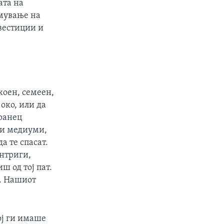
ата на
емување на
вестиции и
коен, семеен,
 око, или да
ранец
ки медиуми,
а те спасат.
интриги,
ш од тој пат.
а. Нашиот
ој ги имаше