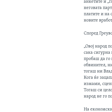
анкетите и „г
неговата парт
платите и на
новите вработ
Според Греувс
„Овој народ 
сака сигурна 
пробаш да го
обвинител, н
тогаш ни Влад
Кога ќе зацап
измами, сцена
Тогаш си цело
народ не го п
На економски