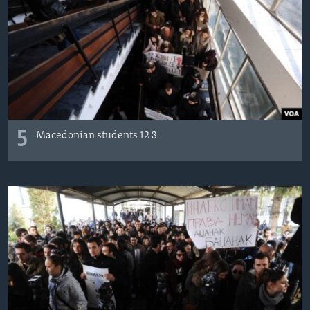
ИНТЕРВЈУА
Јазици
5
Macedonian students 12 3