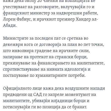
кажа дека околу 20 членки на коалицијата ќе
учествуваат на разговорите, вклучувајќи го и
францускиот министер за надворешни работи,
Лорен Фабиус, и ирачкиот премиер Хаидер ал-
Абади.
Министрите за последен пат се сретнаа во
декември кога се договорија за план во пет точки,
што инволвира градење на ирачките сили,
запирање на протекот на странски борци,
прекинување на финансирањето на милитантите,
спротивставување на нивната идеологија и
постапување по хуманитарните потреби.
Официјалното лице кажа дека воздушните напади
предводени од САД го запреле моментумот на
милитантите, убивајќи илјадници борци и
потиснувајќи ги во позиција да се бранат.