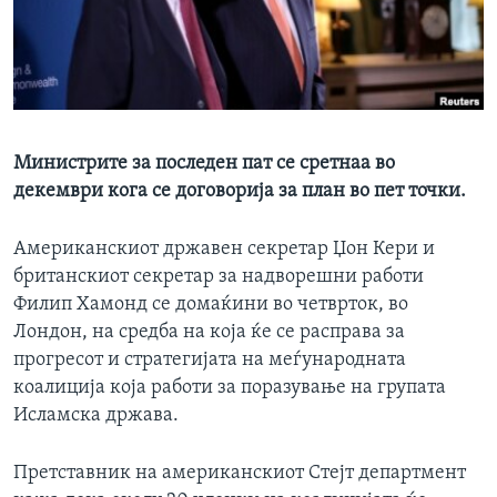
ИНТЕРВЈУА
Јазици
Министрите за последен пат се сретнаа во
декември кога се договорија за план во пет точки.
Американскиот државен секретар Џон Кери и
британскиот секретар за надворешни работи
Филип Хамонд се домаќини во четврток, во
Лондон, на средба на која ќе се расправа за
прогресот и стратегијата на меѓународната
коалиција која работи за поразување на групата
Исламска држава.
Претставник на американскиот Стејт департмент