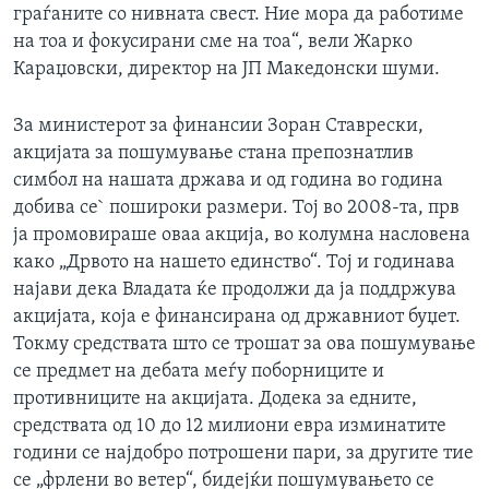
граѓаните со нивната свест. Ние мора да работиме
на тоа и фокусирани сме на тоа“, вели Жарко
Караџовски, директор на ЈП Македонски шуми.
За министерот за финансии Зоран Ставрески,
акцијата за пошумување стана препознатлив
симбол на нашата држава и од година во година
добива се` пошироки размери. Тој во 2008-та, прв
ја промовираше оваа акција, во колумна насловена
како „Дрвото на нашето единство“. Тој и годинава
најави дека Владата ќе продолжи да ја поддржува
акцијата, која е финансирана од државниот буџет.
Токму средствата што се трошат за ова пошумување
се предмет на дебата меѓу поборниците и
противниците на акцијата. Додека за едните,
средствата од 10 до 12 милиони евра изминатите
години се најдобро потрошени пари, за другите тие
се „фрлени во ветер“, бидејќи пошумувањето се