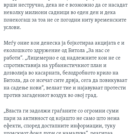
врши нестручно, дека не е возможно да се насадат
неколку милиони садници во еден ден и дека
понекогаш за тоа не се погодни ниту временските
услови.
Меѓу оние кои денеска ја бојкотираа акцијата е и
еколошкото здружение од Битола „За нас се
работи“. „Лицемерно е од надлежните кои не се
спротивставија на урбанистичкиот план и
дозволија во касарната, белодробното крило на
Битола, да се исечат сите дрвја, сега да повикуваат
на садење нови“, велаат тие и најавуваат протести
против загадениот воздух во овој град.
„Власта ги задолжи граѓаните со огромни суми
пари за активност од којашто не само што нема
ефекти, според достапните информации, туку
шумскиот фонд дури се намалува“, реагираа