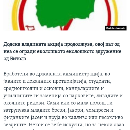
ИНТЕРВЈУА
Јазици
Додека владината акција продолжува, овој пат од
неа се огради еколошкото еколошкото здружение
од Битола
Вработени во државната администрација, во
јавните и локалните претпријатија, студенти,
средношколци и основци, канцелариите и
училниците ги заменија со парковите, ливадите и
околните ридови. Сами или со мала помош ги
затрупуваа младите брези, јавори, чемпреси и
фиданките јасен и пруја во калливо или песокливо
земјиште. Некои се веќе искусни, но за некои оваа