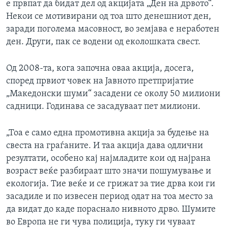
е првпат да бидат дел од акцијата „Ден на дрвото“.
Некои се мотивирани од тоа што денешниот ден,
заради поголема масовност, во земјава е неработен
ден. Други, пак се водени од еколошката свест.
Од 2008-та, кога започна оваа акција, досега,
според првиот човек на Јавното претпријатие
„Македонски шуми“ засадени се околу 50 милиони
садници. Годинава се засадуваат пет милиони.
„Тоа е само една промотивна акција за будење на
свеста на граѓаните. И таа акција дава одлични
резултати, особено кај најмладите кои од најрана
возраст веќе разбираат што значи пошумување и
екологија. Тие веќе и се грижат за тие дрва кои ги
засадиле и по извесен период одат на тоа место за
да видат до каде пораснало нивното дрво. Шумите
во Европа не ги чува полиција, туку ги чуваат