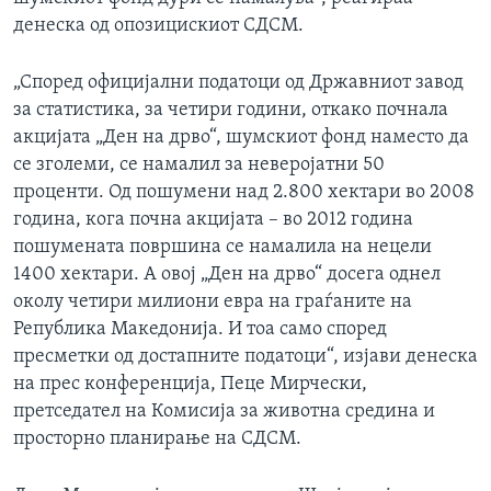
денеска од опозицискиот СДСМ.
„Според официјални податоци од Државниот завод
за статистика, за четири години, откако почнала
акцијата „Ден на дрво“, шумскиот фонд наместо да
се зголеми, се намалил за неверојатни 50
проценти. Од пошумени над 2.800 хектари во 2008
година, кога почна акцијата – во 2012 година
пошумената површина се намалила на нецели
1400 хектари. А овој „Ден на дрво“ досега однел
околу четири милиони евра на граѓаните на
Република Македонија. И тоа само според
пресметки од достапните податоци“, изјави денеска
на прес конференција, Пеце Мирчески,
претседател на Комисија за животна средина и
просторно планирање на СДСМ.