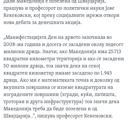
Дали Македонија е позелена од Швајцарија,
прашува и професорот по политички науки Јове
Кекековски, кој преку социјалните мрежи отвори
нова дебата за денешната акција.
„Манифестацијата Ден на дрвото започнала во
2008-ма година и досега се засадени околу педесет
милиони дрвца. Значи, ако Македонија има 25.713
квадратни километри територија и ако се засадени
50 милони дрвца, тоа значи дека на секој
квадратен километар имаме засадено по 1.945
дрвца. Ако ми е математиката точна и доколку од
вкупната површина се изземе квадратурата на
изградените површини (згради, куќи, патишта,
тротораи и друга инфраструктура) тоа значи дека
Македонија треба да биде позелена и од
Швајцарија..“, пишува професорот Кекеновски.