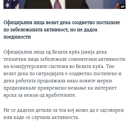
ИНТЕРВЈУА
Јазици
Официјални лица велат дека соодветно постапиле
по забележаната активност, но не дадоа
поединости
Официјални лица од Белата куќа јавија дека
технички лица забележале сомнителни активности
на компјутерските системи во Белата куќа. Тие
велат дека по ситуацијата е соодветно постапено и
дека работата продолжила иако новите мерки
предизвикале привремено немање на интернет
врска за некои од вработените.
Не се дадени детали за тоа кој може да е одговорен
или каде се случила активноста.