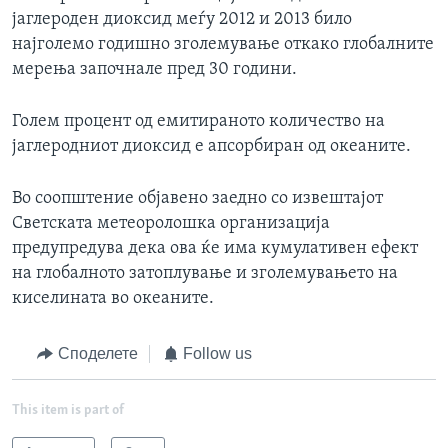
јаглероден диоксид меѓу 2012 и 2013 било
најголемо годишно зголемување откако глобалните
мерења започнале пред 30 години.
Голем процент од емитираното количество на
јаглеродниот диоксид е апсорбиран од океаните.
Во соопштение објавено заедно со извештајот
Светската метеоролошка организација
предупредува дека ова ќе има кумулативен ефект
на глобалното затоплување и зголемувањето на
киселината во океаните.
Споделете
Follow us
This item is part of