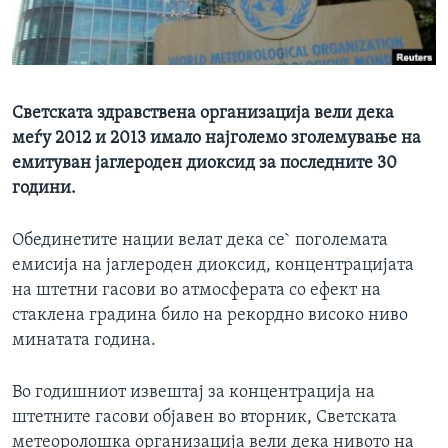
ИНТЕРВЈУА
Јазици
Светската здравствена организација вели дека
меѓу 2012 и 2013 имало најголемо зголемување на
емитуван јаглероден диоксид за последните 30
години.
Обединетите нации велат дека се` поголемата
емисија на јаглероден диоксид, концентрацијата
на штетни гасови во атмосферата со ефект на
стаклена градина било на рекордно високо ниво
минатата година.
Во годишниот извештај за концентрација на
штетните гасови објавен во вторник, Светската
метеоролошка организација вели дека нивото на