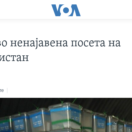
о ненајавена посета на
истан
те