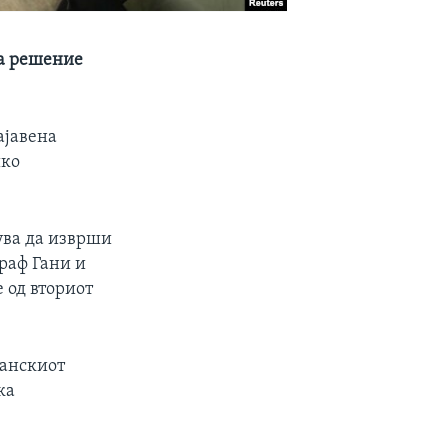
за решение
ајавена
шко
ува да изврши
раф Гани и
е од вториот
танскиот
ка