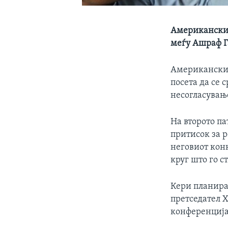
Американскио
меѓу Ашраф Г
Американскио
посета да се 
несогласување
На второто па
притисок за 
неговиот конк
круг што го с
Кери планира 
претседател Х
конференција 