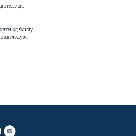
идатите да
енти од близу
 надгледува