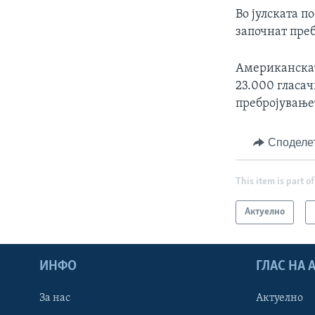
Во јулската п
започнат преб
Американскат
23.000 гласа
пребројување
Споделе
This item is part of
Актуелно
ИНФО
ГЛАС НА
За нас
Актуелно