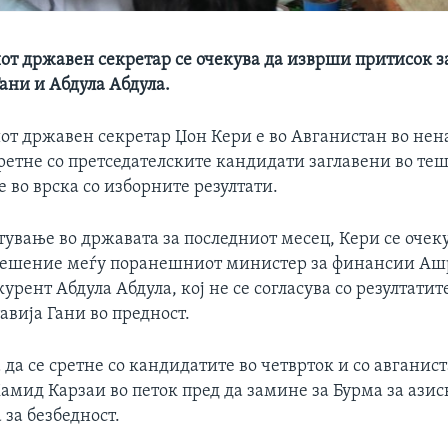
т државен секретар се очекува да изврши притисок 
ани и Абдула Абдула.
т државен секретар Џон Кери е во Авганистан во нен
сретне со претседателските кандидати заглавени во те
 во врска со изборните резултати.
тување во државата за последниот месец, Кери се очек
решение меѓу поранешниот министер за финансии Аш
урент Абдула Абдула, кој не се согласува со резултатит
тавија Гани во предност.
да се сретне со кандидатите во четврток и со авганис
амид Карзаи во петок пред да замине за Бурма за азис
за безбедност.