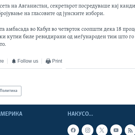
осета на Авганистан, секретарот посредуваше кај канд
ројување на гласовите од јунските избори.
а амбасада во Кабул во четврток соопшти дека 18 проц
чки кутии биле ревидирани од меѓународен тим што го
то.
те
Follow us
Print
Политика
 АМЕРИКА
НАКУСО...