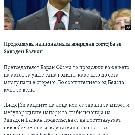
ИНТЕРВЈУА
Јазици
Продолжува националната вонредна состојба за
Западен Балкан
Претседателот Барак Обама го продолжи важењето
на актот за уште една година, како што до сега
многу пати е сторено. Во соопштението од Белата
куќа се вели:
„Бидејќи акциите на лица кои се закана за мирот и
меѓународните напори за стабилизација на
Западен Балкан продолжуваат да претставуваат
невообичаена и исклучителна опасност за