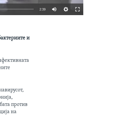
2:39
EMBED
SHARE
бактериите и
Инфективната
ените
навирусот,
онија,
рбата против
ција на