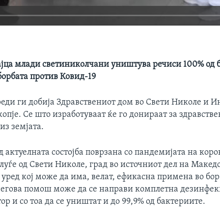
ајца млади светиниколчани уништува речиси 100% од 
борбата против Ковид-19
реди ги добија Здравствениот дом во Свети Николе и 
опје. Се што изработуваат ќе го донираат за здравств
из земјата.
 актуелната состојба поврзана со пандемијата на коро
луѓе од Свети Николе, град во источниот дел на Макед
уред кој може да има, велат, ефикасна примена во бо
 негова помош може да се направи комплетна дезинфек
ор и со тоа да се уништат и до 99,9% од бактериите.