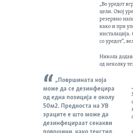
„Во уредот в
цели. Овој ур
резервно напо
како и при у
инсталација. 
со уредот“, в
Никола додава
од неколку те
„Површината која
може да се дезинфецира
од една позиција е околу
50м2. Предноста на УВ
зраците е што може да
дезинфецираат секакви
површини, како текстил,