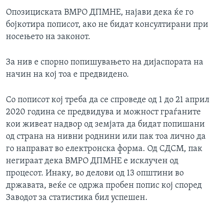
Опозициската ВМРО ДПМНЕ, најави дека ќе го
бојкотира пописот, ако не бидат консултирани при
носењето на законот.
За нив е спорно попишувањето на дијаспората на
начин на кој тоа е предвидено.
Со пописот кој треба да се спроведе од 1 до 21 април
2020 година се предвидува и можност граѓаните
кои живеат надвор од земјата да бидат попишани
од страна на нивни роднини или пак тоа лично да
го направат во електронска форма. Од СДСМ, пак
негираат дека ВМРО ДПМНЕ е исклучен од
процесот. Инаку
,
во делови од 13 општини во
државата, веќе се одржа пробен попис кој според
Заводот за статистика бил успешен.