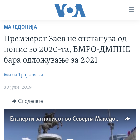
Линкови
за
пристапност
МАКЕДОНИЈА
ДОМА
Премини
Премиерот Заев не отстапува од
на
РУБРИКИ
попис во 2020-та, ВМРО-ДМПНЕ
главната
ФОТОГАЛЕРИИ
САД
содржина
бара одложување за 2021
Премини
ДОКУМЕНТАРЦИ
МАКЕДОНИЈА
до
Мики Трајковски
АРХИВИРАНА ПРОГРАМА
СВЕТ
страната
30 јули, 2019
ЗА НАС
за
ЕКОНОМИЈА
NEWSFLASH - АРХИВА
навигација
Споделете
ПОЛИТИКА
ВЕСТИ ОД САД ВО МИНУТА - АРХИВА
Пребарувај
Learning English
ЗДРАВЈЕ
ИЗБОРИ ВО САД 2020 - АРХИВА
Експерти за пописот во Северна Македонија
НАКУСО...
НАУКА
УМЕТНОСТ И ЗАБАВА