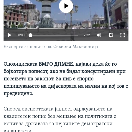
ИНТЕРВЈУА
No media source currently available
Јазици
0:00
2:32
Експерти за пописот во Северна Македонија
Опозициската ВМРО ДПМНЕ, најави дека ќе го
бојкотира пописот, ако не бидат консултирани при
носењето на законот. За нив е спорно
попишувањето на дијаспората на начин на кој тоа е
предвидено.
Според експертската јавност одржувањето на
квалитетен попис без мешање на политиката е
испит за државата за нејзините демократски
капацитети.