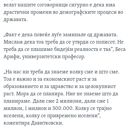
велат нашите соговорници сигурно е дека има
драстични промени во демографските процеси во
државата.
„Факт е дека повеќе луѓе заминале од државата.
Мислам дека тоа треба да се утврди со пописот. Не
треба да се плашиме бидејќи реалноста е таа“, Беса
Арифи, универзитетски професор.
„На нас ни треба да знаеме колку сме и што сме.
Тоа е важно и за економскиот раст и за
образованието и за здравство и за целокупниот
раст. Мора да се планира. Ние не знаеме што да
планираме. Дали сме 2 милиони, дали сме 1
милион, 1 милион и 300.000. Колку се трајно
иселени, колку сe привремено иселени“,
коментира Давитковски.