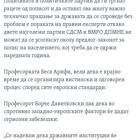
Политиката и политичките партии да ги тргнат
рацете од пописот и да остават ова многу важно
техничко прашање за државата да се спроведе без
проблем е пораката на правни експерти откако
двете најголеми партии СДСМ и ВМРО ДПМНЕ не
можат да се усогласат околу предлог-законот за
попис на населението, кој треба да се одржи
наредната година.
Професорката Беса Арифи, вели дека е крајно
време да се организира вистински и одговорен
процес според сите европски стандарди.
Професорот Борче Давитковски пак дека во
спротивно западно-европските фактори ќе дадат
сериозни забелешки:
„Се надевам дека државните институции ќе