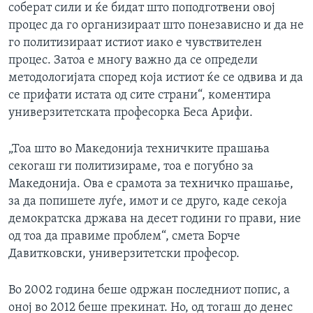
соберат сили и ќе бидат што поподготвени овој
процес да го организираат што понезависно и да не
го политизираат истиот иако е чувствителен
процес. Затоа е многу важно да се определи
методологијата според која истиот ќе се одвива и да
се прифати истата од сите страни“, коментира
универзитетската професорка Беса Арифи.
„Тоа што во Македонија техничките прашања
секогаш ги политизираме, тоа е погубно за
Македонија. Ова е срамота за техничко прашање,
за да попишете луѓе, имот и се друго, каде секоја
демократска држава на десет години го прави, ние
од тоа да правиме проблем“, смета Борче
Давитковски, универзитетски професор.
Во 2002 година беше одржан последниот попис, а
оној во 2012 беше прекинат. Но, од тогаш до денес