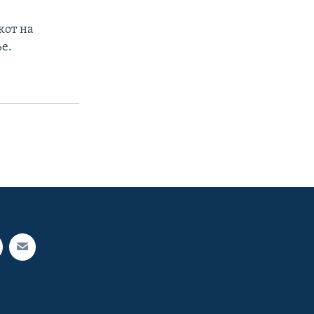
кот на
е.