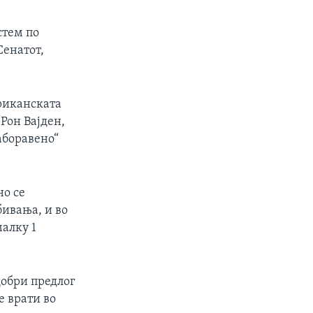
стем по
Сенатот,
ериканската
 Рон Вајден,
аборавено“
но се
бивања, и во
малку 1
добри предлог
е врати во