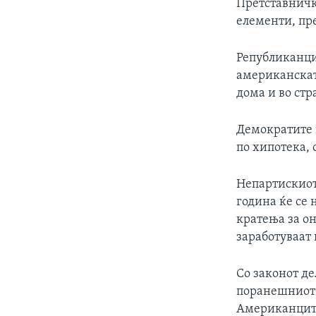
Претставничк
елементи, пр
Републиканцит
американскат
дома и во стр
Демократите в
по хипотека, 
Непартискиот
година ќе се
кратења за он
заработуваат 
Со законот д
поранешниот 
Американците