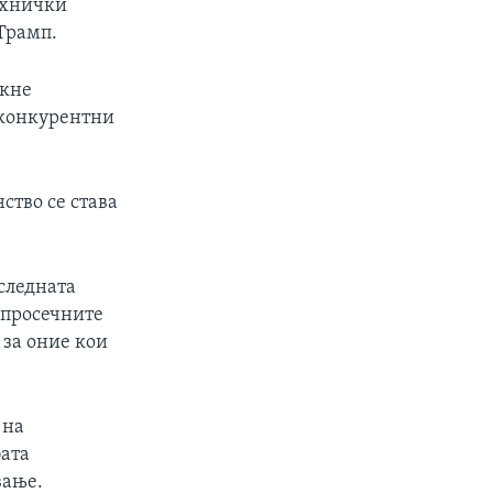
ехнички
Трамп.
акне
оконкурентни
ство се става
следната
 просечните
 за оние кои
 на
бата
вање.