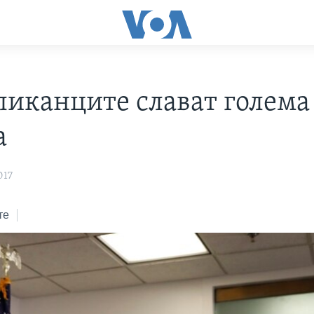
ликанците слават голема
а
017
те