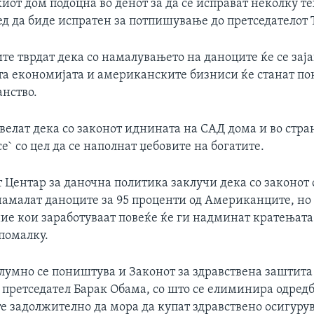
иот дом подоцна во денот за да се исправат неколку т
ед да биде испратен за потпишување до претседателот 
е тврдат дека со намалувањето на даноците ќе се зај
а економијата и американските бизниси ќе станат п
анство.
елат дека со законот иднината на САД дома и во стран
се` со цел да се наполнат џебовите на богатите.
 Центар за даночна политика заклучи дека со законот 
 намалат даноците за 95 проценти од Американците, но
ие кои заработуваат повеќе ќе ги надминат кратењата
помалку.
елумно се поништува и Законот за здравствена заштита
претседател Барак Обама, со што се елиминира одред
 задолжително да мора да купат здравствено осигуру