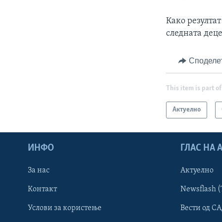
Како резултат
следната дец
Споделе
This item is part of
Актуелно
ИНФО
ГЛАС НА
За нас
Актуелно
Контакт
Newsflash (
Learning English
Услови за користење
Вести од СА