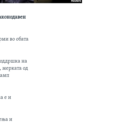
законодавен
рми во обата
поддршка на
, мерката од
рамп
а е и
ења и