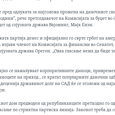
е пред одлуката за најголема промена на даночниот си
години“, рече претседавачот на Комисијата за буџет во 
т од сојузната држава Вајоминг, Мајк Ензи.
ата партија денес и официјално го сврте грбот на ам
, изјави членот на Комисијата за финансии во Сенатот,
ојузната држава Орегон. „Оваа гласање нема да биде з
рајно се намалуваат корпоративните даноци, привреме
ноците на приход , се кратат популарните даночни од
 деценија државниот долг на САД ќе се зголеми од нај
ри.
иот дом предводен од републиканците претходно го о
ласање по стриктна партиска линија. Законот треба да с