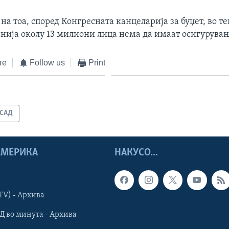
 на тоа, според Конгресната канцеларија за буџет, во те
енија околу 13 милиони лица нема да имаат осигурувањ
те
Follow us
Print
САД
 АМЕРИКА
НАКУСО...
TV) - Архива
Д во минута - Архива