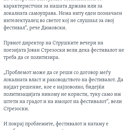
карактеристчни за нашата држава или за
локалната самоуправа. Нема ниту еден позначаен
интелектуалец во светот кој не слушнал за овој
фестивал“, рече Димовски.
Првиот директор на Струшките вечери на
поезијата Јован Стрезоски вели дека фестивалот не
треба да се политизира.
„Проблемот може да се реши со договор меѓу
локалната власт и раководството на фестивалот. Да
најдат решение, кое е најповолно, бидејќи
политизацијата никому не користи, туку само им
штети на градот и на имоџот на фестивалот“, вели
Стрезоски.
И покрај проблемите, фестивалот и натаму е