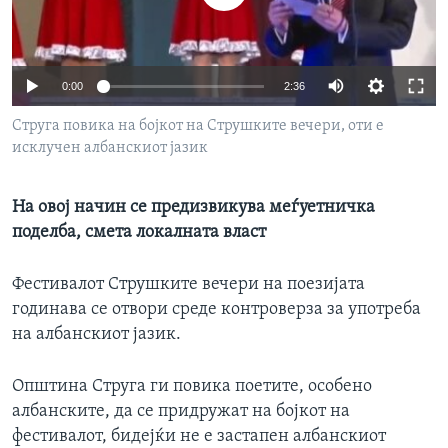
ИНТЕРВЈУА
Јазици
0:00
2:36
Струга повика на бојкот на Струшките вечери, оти е
исклучен албанскиот јазик
На овој начин се предизвикува меѓуетничка
поделба, смета локалната власт
Фестивалот Струшките вечери на поезијата
годинава се отвори среде контроверза за употреба
на албанскиот јазик.
Општина Струга ги повика поетите, особено
албанските, да се придружат на бојкот на
фестивалот, бидејќи не е застапен албанскиот