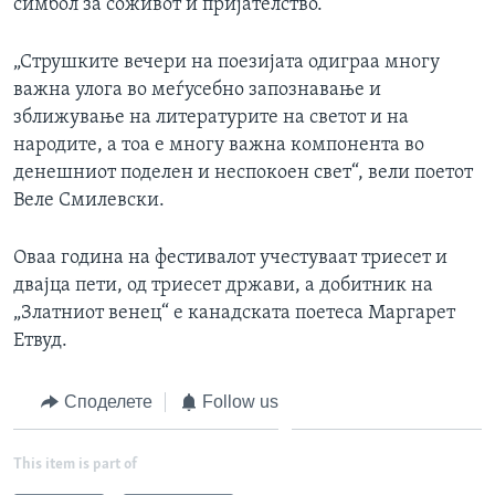
симбол за соживот и пријателство.
„Струшките вечери на поезијата одиграа многу
важна улога во меѓусебно запознавање и
зближување на литературите на светот и на
народите, а тоа е многу важна компонента во
денешниот поделен и неспокоен свет“, вели поетот
Веле Смилевски.
Оваа година на фестивалот учестуваат триесет и
двајца пети, од триесет држави, а добитник на
„Златниот венец“ е канадската поетеса Маргарет
Етвуд.
Споделете
Follow us
This item is part of