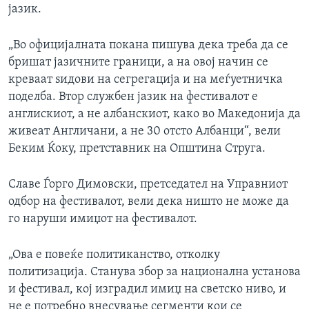
јазик.
„Во официјалната покана пишува дека треба да се
бришат јазичните граници, а на овој начин се
креваат ѕидови на сегрегација и на меѓуетничка
поделба. Втор службен јазик на фестивалот е
англискиот, а не албанскиот, како во Македонија да
живеат Англичани, а не 30 отсто Албанци“, вели
Беким Ќоку, претставник на Општина Струга.
Славе Ѓорго Димовски, претседател на Управниот
одбор на фестивалот, вели дека ништо не може да
го наруши имиџот на фестивалот.
„Ова е повеќе политиканство, отколку
политизација. Станува збор за национална установа
и фестивал, кој изградил имиџ на светско ниво, и
не е потребно внесување сегменти кои се