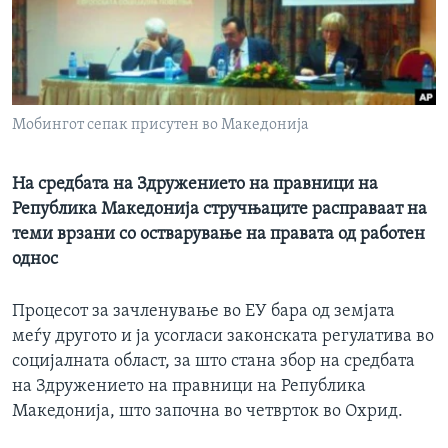
ИНТЕРВЈУА
Јазици
Мобингот сепак присутен во Македонија
На средбата на Здружението на правници на
Република Македонија стручњаците расправаат на
теми врзани со остварување на правата од работен
однос
Процесот за зачленување во ЕУ бара од земјата
меѓу другото и ја усогласи законската регулатива во
социјалната област, за што стана збор на средбата
на Здружението на правници на Република
Македонија, што започна во четврток во Охрид.