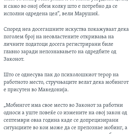
и само во оној обем колку што е потребно да се
исполни одредена цел“, вели Марушиќ.
Според неа досегашните искуства покажуваат дека
поголем број на неовластените откривања на
личните податоци досега регистрирани биле
главно заради непознавањето на одредбите од
Законот.
Што се однесува пак до психолошкиот терор на
работното место, стручњаците велат дека мобингот
е присутен во Македонија.
„Мобингот има свое место во Законот за работни
односи а уште повеќе со измените на овој закон од
септември оваа година каде се допрецизирани
ситуациите во кои може да се препознае мобинг, а