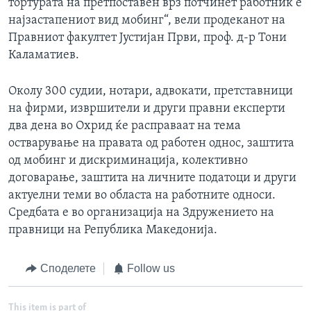
тортурата на претпоставен врз потчинет работник е
најзастапениот вид мобинг“, вели продеканот на
Правниот факултет Јустијан Први, проф. д-р Тони
Каламатиев.
Околу 300 судии, нотари, адвокати, претставници
на фирми, извршители и други правни експерти
два дена во Охрид ќе расправаат на тема
остварување на правата од работен однос, заштита
од мобинг и дискриминација, колективно
договарање, заштита на личните податоци и други
актуелни теми во областа на работните односи.
Средбата е во организација на Здружението на
правници на Република Македонија.
Споделете
Follow us
This item is part of