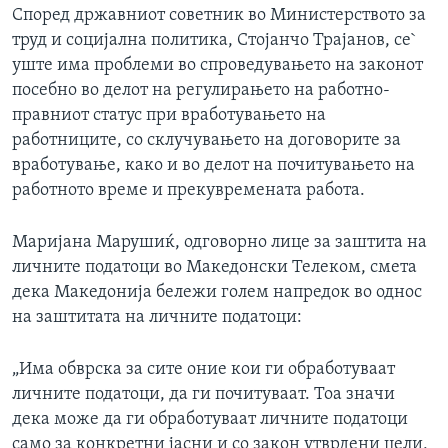
Според државниот советник во Министерството за
труд и социјална политика, Стојанчо Трајанов, се`
уште има проблеми во спроведувањето на законот
посебно во делот на регулирањето на работно-
правниот статус при вработувањето на
работниците, со склучувањето на договорите за
вработување, како и во делот на почитувањето на
работното време и прекувремената работа.
Маријана Марушиќ, одговорно лице за заштита на
личните податоци во Македонски Телеком, смета
дека Македонија бележи голем напредок во однос
на заштитата на личните податоци:
„Има обврска за сите оние кои ги обработуваат
личните податоци, да ги почитуваат. Тоа значи
дека може да ги обработуваат личните податоци
само за конкретни јасни и со закон утврдени цели,