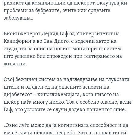
ризикот од компликации од шеќерот, вклучувајќи
проблеми за бубрезите, очите или срцевите
заболувања.
Биоинженерот Дејвид Гаф од Универзитетот на
Калифорнија во Сан Диего, е водечки автор на
студијата за опис на новиот мониторинг систем
што успешно бил спроведен при тестирањето на
животни.
Овој бежичен систем за надгледување на глукозата
штити и од еден од најопасните аспекти на
дијабетесот – хипогликемијата, кога нивото на
шеќер паѓа многу ниско. Тоа е особено опасно, вели
Гаф, ако условите се случи додека пациентот спие.
„Овие луѓе може да ја когнитвната способност и да
им се случи некаква несреќа. Затоа, направата ги