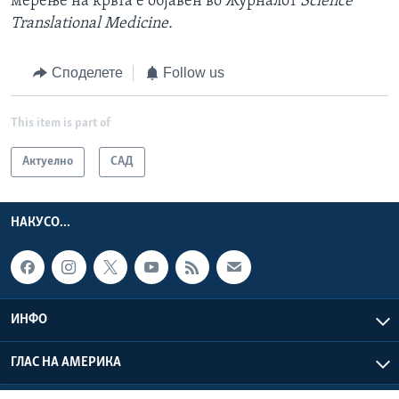
мерење на крвта е објавен во Журналот
Science
Translational Medicine.
Споделете
Follow us
This item is part of
Актуелно
САД
НАКУСО...
ИНФО
ГЛАС НА АМЕРИКА