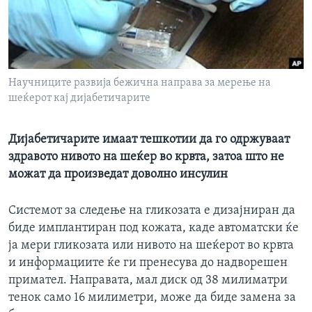
ИНТЕРВЈУА
Јазици
Научниците развија бежична направа за мерење на
шеќерот кај дијабетичарите
Дијабетичарите имаат тешкотии да го одржуваат
здравото нивото на шеќер во крвта, затоа што не
можат да произведат доволно инсулин
Системот за следење на гликозата е дизајниран да
биде имплантиран под кожата, каде автоматски ќе
ја мери гликозата или нивото на шеќерот во крвта
и информациите ќе ги пренесува до надворешен
примател. Направата, мал диск од 38 милиматри
тенок само 16 милиметри, може да биде замена за