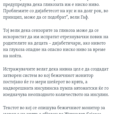
предупредува дека гликозата им е ниско ниво.
Проблемите со дијабетесот на кус и на долг рок, во
принцип, може да се подобрат“, вели Гаф.
Тој вели дека сензорите за гликоза може да се
искористат да им испратат отрезнувачки повик на
родителите на децата – дијабетичари, ако нивото
на глукоза опадне на опасно ниско ниво за време
на ноќта.
Истражувачите велат дека нивна цел е да создадат
затворен систем во кој бежичниот монитор
постојано ќе го мери шеќерот во крвта, а
надворешната инсулинска пумпа автоматски ќе го
изедначува неопходното количеството на инсулин.
Текстот во кој се опишува бежичниот монитор за