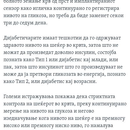
болното земање крв од прст и имплантираниот
сензор како игличка континурано го регистрира
нивото на гликоза, но треба да биде заменет секои
три до седум дена.
Дијабетичарите имаат тешкотии да го одржуваат
здравото нивото на шеќер во крвта, затоа што не
можат да произведат доволно инсулин, состојба
позната како Тип 1 или дијабетис кај млади, или
пак, затоа што инсулинот што го произведуваат не
може да ја претвори гликозата во енергија, познато
како Тип 2, или дијабетис кај возрасни.
Големи истражувања покажаа дека стриктната
контрола на шеќерот во крвта, преку континуирано
мерење на нивото на глукоза и негово
изедначување кога нивото на шеќер е на премногу
високо или премногу ниско ниво, го намалува