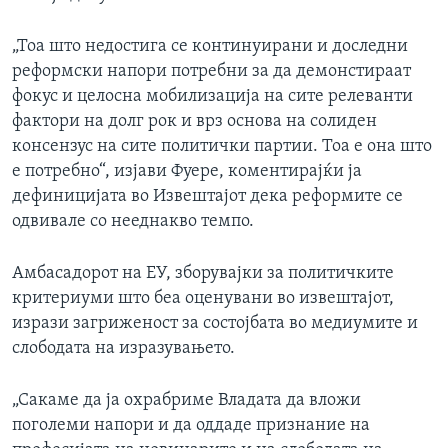
„Тоа што недостига се континуирани и доследни
реформски напори потребни за да демонстираат
фокус и целосна мобилизација на сите релеванти
фактори на долг рок и врз основа на солиден
консензус на сите политички партии. Тоа е она што
е потребно“, изјави Фуере, коментирајќи ја
дефиницијата во Извештајот дека реформите се
одвивале со нееднакво темпо.
Амбасадорот на ЕУ, зборувајки за политичките
критериуми што беа оценувани во извештајот,
изрази загриженост за состојбата во медиумите и
слободата на изразувањето.
„Сакаме да ја охрабриме Владата да вложи
поголеми напори и да оддаде признание на