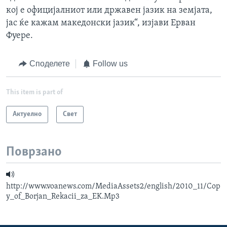
кој е официјалниот или државен јазик на земјата,
јас ќе кажам македонски јазик“, изјави Ерван
Фуере.
Споделете
Follow us
This item is part of
Актуелно
Свет
Поврзано
http://www.voanews.com/MediaAssets2/english/2010_11/Cop
y_of_Borjan_Rekacii_za_EK.Mp3