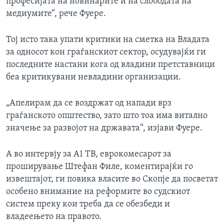
професијата на новинарите и на слободата на
медиумите“, рече Фуере.
Тој исто така упати критики на сметка на Владата
за односот кон граѓанскиот сектор, осудувајќи ги
последните настани кога од владини претставници
беа критикувани невладини организации.
„Апелирам да се воздржат од напади врз
граѓанското општество, зато што тоа има витално
значење за развојот на државата“, изјави Фуере.
А во интервју за А1 ТВ, еврокомесарот за
проширување Штефан Филе, коментирајќи го
извештајот, ги повика власите во Скопје да посветат
особено внимание на реформите во судскиот
систем преку кои треба да се обезбеди и
владеењето на правото.