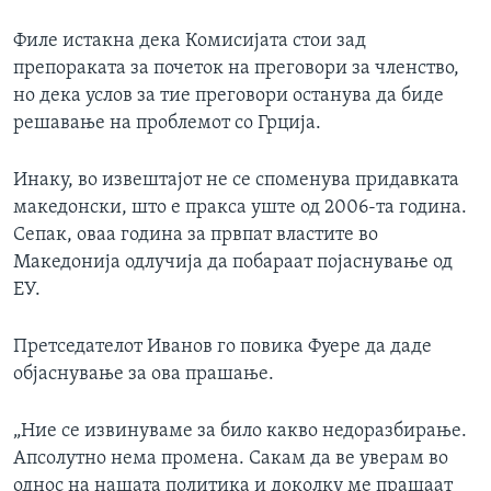
Филе истакна дека Комисијата стои зад
препораката за почеток на преговори за членство,
но дека услов за тие преговори останува да биде
решавање на проблемот со Грција.
Инаку, во извештајот не се споменува придавката
македонски, што е пракса уште од 2006-та година.
Сепак, оваа година за првпат властите во
Македонија одлучија да побараат појаснување од
ЕУ.
Претседателот Иванов го повика Фуере да даде
објаснување за ова прашање.
„Ние се извинуваме за било какво недоразбирање.
Апсолутно нема промена. Сакам да ве уверам во
однос на нашата политика и доколку ме прашаат