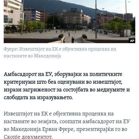
ИНТЕРВЈУА
Јазици
Фуере: Извештајот на ЕК е објективна проценка на
настаните во Македонија
Амбасадорот на ЕУ, зборувајки за политичките
критериуми што беа оценувани во извештајот,
изрази загриженост за состојбата во медиумите и
слободата на изразувањето.
Извештајот на ЕК е објективна проценка на
настаните во земјата, соопшти амбасадорот на ЕУ
во Македонија Ерван Фуере, презентирајќи го во
Скопје документот.