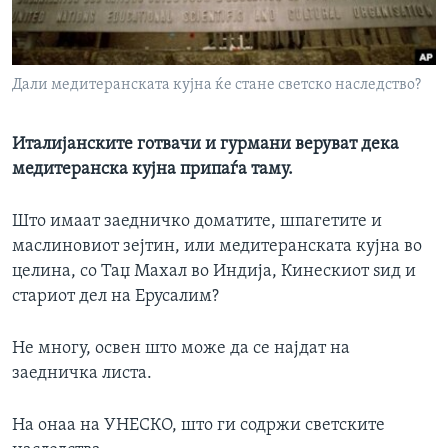
ИНТЕРВЈУА
Јазици
Дали медитеранската кујна ќе стане светско наследство?
Италијанските готвачи и гурмани веруват дека
медитеранска кујна припаѓа таму.
Што имаат заедничко доматите, шпагетите и
маслиновиот зејтин, или медитеранската кујна во
целина, со Таџ Махал во Индија, Кинескиот ѕид и
стариот дел на Ерусалим?
Не многу, освен што може да се најдат на
заедничка листа.
На онаа на УНЕСКО, што ги содржи светските