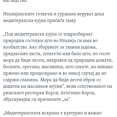
наследства.
Италијанските готвачи и гурмани веруват дека
медитеранска кујна припаѓа таму.
„Под медитеранска кујна се подразбираат
природни состојки што во Италија ги има во
изобилство. Ако зборувате за главни јадења,
предлагаме паста, шпагети или било што, но сосот
мора да биде лесен, направен од природни домати,
босилек, орегано, маслинки, што сакате, но никако
пржено или процесирано и во никој случај да не
содржи сланина. Мора да биде лесен оброк со
додаток на маслинов зејтин“, вели сопственикот на
римскиот ресторан Корси, Агостино Корси,
објаснувајќи ги причините „за“.
„Медитеранската исхрана е културно и важно