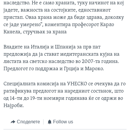
наследство. Не е само храната, туку начинот на кој
јадете, важноста на состојките, едноставниот
пристап. Оваа храна може да биде здрава, доколку
се јаде умерено“, коментира професорот Карло
Канела, стручњак за храна
Владите на Италија и Шпанија за прв пат
предложија да ја стават медитеранската кујна на
листата на светско наследство во 2007-та година.
Предлогот го поддржаа и Грција и Мароко.
Специјалната комисија на УНЕСКО се очекува да го
ратификува предлогот на наредниот состанок, што
од 14-ти до 19-ти ноември годинава ќе се одржи во
Најроби.
Споделете
Follow us