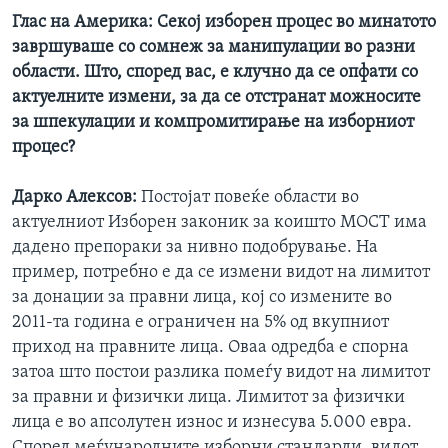
Глас на Америка:
Секој изборен процес во минатото
завршуваше со сомнеж за манипулации во разни
области. Што, според вас, е клучно да се опфати со
актуелните измени, за да се отстранат можносите
за шпекулации и компромитирање на изборниот
процес?
Дарко Алексов:
Постојат повеќе области во
актуелниот Изборен законик за коишто МОСТ има
дадено препораки за нивно подобрување. На
пример, потребно е да се измени видот на лимитот
за донации за правни лица, кој со измените во
2011-та година е ограничен на 5% од вкупниот
приход на правните лица. Оваа одредба е спорна
затоа што постои разлика помеѓу видот на лимитот
за правни и физички лица. Лимитот за физички
лица е во апсолутен износ и изнесува 5.000 евра.
Според меѓународните изборни стандарди, видот