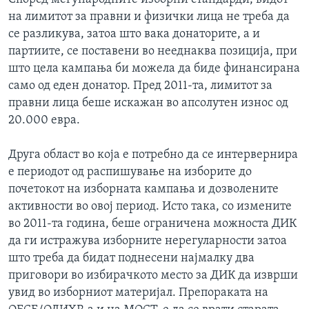
на лимитот за правни и физички лица не треба да
се разликува, затоа што вака донаторите, а и
партиите, се поставени во нееднаква позиција, при
што цела кампања би можела да биде финансирана
само од еден донатор. Пред 2011-та, лимитот за
правни лица беше искажан во апсолутен износ од
20.000 евра.
Друга област во која е потребно да се интервернира
е периодот од распишување на изборите до
почетокот на изборната кампања и дозволените
активности во овој период. Исто така, со измените
во 2011-та година, беше ограничена можноста ДИК
да ги истражува изборните нерегуларности затоа
што треба да бидат поднесени најмалку два
приговори во избирачкото место за ДИК да изврши
увид во изборниот материјал. Препораката на