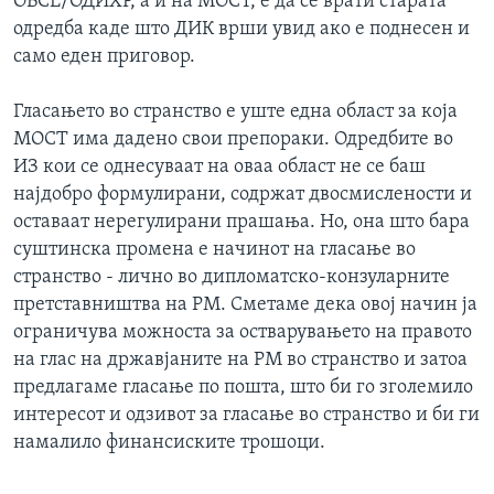
ОБСЕ/ОДИХР, а и на МОСТ, е да се врати старата
одредба каде што ДИК врши увид ако е поднесен и
само еден приговор.
Гласањето во странство е уште една област за која
МОСТ има дадено свои препораки. Одредбите во
ИЗ кои се однесуваат на оваа област не се баш
најдобро формулирани, содржат двосмислености и
оставаат нерегулирани прашања. Но, она што бара
суштинска промена е начинот на гласање во
странство - лично во дипломатско-конзуларните
претставништва на РМ. Сметаме дека овој начин ја
ограничува можноста за остварувањето на правото
на глас на државјаните на РМ во странство и затоа
предлагаме гласање по пошта, што би го зголемило
интересот и одзивот за гласање во странство и би ги
намалило финансиските трошоци.