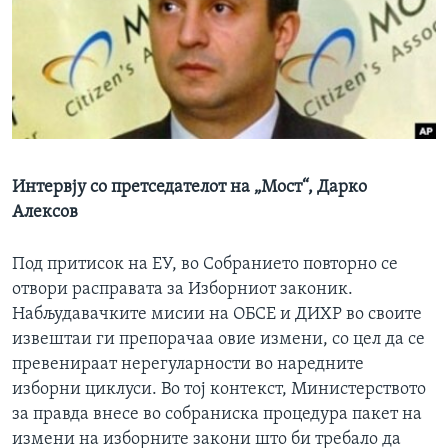
ИНТЕРВЈУА
Јазици
Интервју со претседателот на „Мост“, Дарко
Алексов
Под притисок на ЕУ, во Собранието повторно се
отвори расправата за Изборниот законик.
Набљудавачките мисии на ОБСЕ и ДИХР во своите
извештаи ги препорачаа овие измени, со цел да се
превенираат нерегуларности во наредните
изборни циклуси. Во тој контекст, Министерството
за правда внесе во собраниска процедура пакет на
измени на изборните закони што би требало да