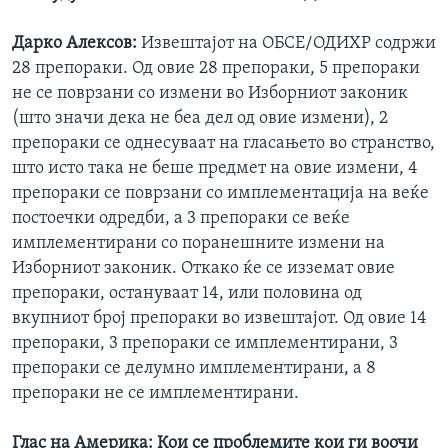
Дарко Алексов:
Извештајот на ОБСЕ/ОДИХР содржи
28 препораки. Од овие 28 препораки, 5 препораки
не се поврзани со измени во Изборниот законик
(што значи дека не беа дел од овие измени), 2
препораки се однесуваат на гласањето во странство,
што исто така не беше предмет на овие измени, 4
препораки се поврзани со имплементација на веќе
постоечки одредби, а 3 препораки се веќе
имплементирани со поранешните измени на
Изборниот законик. Откако ќе се изземат овие
препораки, остануваат 14, или половина од
вкупниот број препораки во извештајот. Од овие 14
препораки, 3 препораки се имплементирани, 3
препораки се делумно имплементирани, а 8
препораки не се имплементирани.
Глас на Америка: Кои се проблемите кои ги воочи