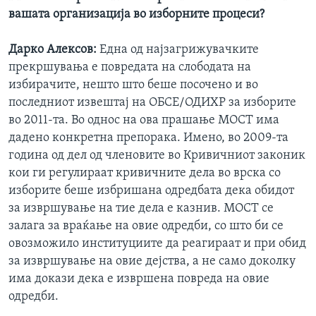
вашата организација во изборните процеси?
Дарко Алексов:
Една од најзагрижувачките
прекршувања е повредата на слободата на
избирачите, нешто што беше посочено и во
последниот извештај на ОБСЕ/ОДИХР за изборите
во 2011-та. Во однос на ова прашање МОСТ има
дадено конкретна препорака. Имено, во 2009-та
година од дел од членовите во Кривичниот законик
кои ги регулираат кривичните дела во врска со
изборите беше избришана одредбата дека обидот
за извршување на тие дела е казнив. МОСТ се
залага за враќање на овие одредби, со што би се
овозможило институциите да реагираат и при обид
за извршување на овие дејства, а не само доколку
има докази дека е извршена повреда на овие
одредби.