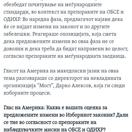
обезбедат почитување на меѓународните
стандарди, во контекст на препораките на ОБСЕ и
ОДИХР. Во наредна фаза, предлагачот најави дека
ќе се најдат измени на законот и по другите
забелешки. Реагираше опозицијата, која смета
дека предложените измени во оваа фаза не се
доволни и дека треба да бидат направени во целост,
согласно препораките на меѓународната заедница.
Гласот на Америка на македонски јазик на оваа
тема разговараше со директорот на невладината
организација “Moст”, Дарко Алексов, која ги следи
изборните процеси.
Глас на Америка:
Каква е вашата оценка за
предложените измени во Изборниот законик? Дали
се тие во согласност со препораките на
набљудувачките мисии на ОБСЕ и ОДИХР?