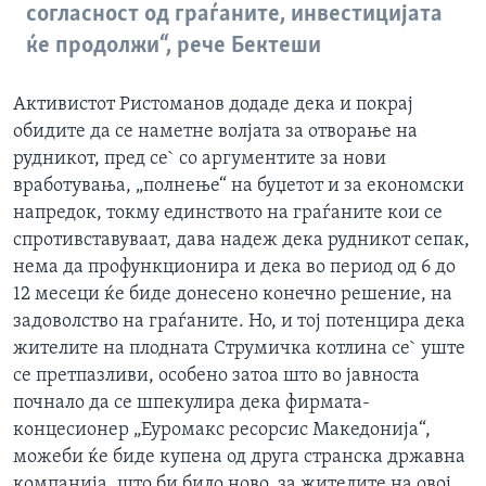
согласност од граѓаните, инвестицијата
ќе продолжи“, рече Бектеши
Активистот Ристоманов додаде дека и покрај
обидите да се наметне волјата за отворање на
рудникот, пред се` со аргументите за нови
вработувања, „полнење“ на буџетот и за економски
напредок, токму единството на граѓаните кои се
спротивставуваат, дава надеж дека рудникот сепак,
нема да профункционира и дека во период од 6 до
12 месеци ќе биде донесено конечно решение, на
задоволство на граѓаните. Но, и тој потенцира дека
жителите на плодната Струмичка котлина се` уште
се претпазливи, особено затоа што во јавноста
почнало да се шпекулира дека фирмата-
концесионер „Еуромакс ресорсис Македонија“,
можеби ќе биде купена од друга странска државна
компанија, што би било ново, за жителите на овој