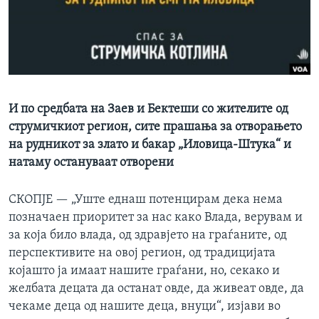
ИНТЕРВЈУА
Јазици
И по средбата на Заев и Бектеши со жителите од
струмичкиот регион, сите прашања за отворањето
на рудникот за злато и бакар „Иловица-Штука“ и
натаму остануваат отворени
СКОПЈЕ —
„Уште еднаш потенцирам дека нема
позначаен приоритет за нас како Влада, верувам и
за која било влада, од здравјето на граѓаните, од
перспективите на овој регион, од традицијата
којашто ја имаат нашите граѓани, но, секако и
желбата децата да останат овде, да живеат овде, да
чекаме деца од нашите деца, внуци“, изјави во