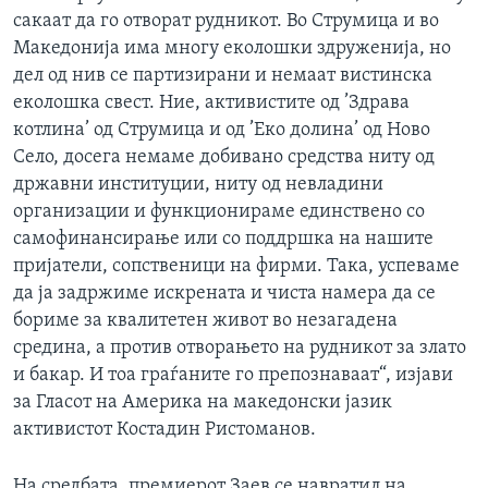
сакаат да го отворат рудникот. Во Струмица и во
Македонија има многу еколошки здруженија, но
дел од нив се партизирани и немаат вистинска
еколошка свест. Ние, активистите од ’Здрава
котлина’ од Струмица и од ’Еко долина’ од Ново
Село, досега немаме добивано средства ниту од
државни институции, ниту од невладини
организации и функционираме единствено со
самофинансирање или со поддршка на нашите
пријатели, сопственици на фирми. Така, успеваме
да ја задржиме искрената и чиста намера да се
бориме за квалитетен живот во незагадена
средина, а против отворањето на рудникот за злато
и бакар. И тоа граѓаните го препознаваат“, изјави
за Гласот на Америка на македонски јазик
активистот Костадин Ристоманов.
На средбата, премиерот Заев се навратил на