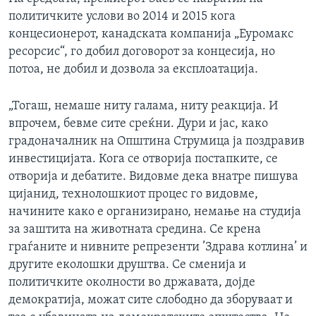
политичките услови во 2014 и 2015 кога
концесионерот, канадската компанија „Еуромакс
ресорсис“, го добил договорот за концесија, но
потоа, не добил и дозвола за експлоатација.
„Тогаш, немаше ниту галама, ниту реакција. И
впрочем, бевме сите среќни. Дури и јас, како
градоначалник на Општина Струмица ја поздравив
инвестицијата. Кога се отворија постапките, се
отворија и дебатите. Видовме дека внатре пишува
цијанид, технолошкиот процес го видовме,
начините како е организирано, немање на студија
за заштита на животната средина. Се крена
граѓаните и нивните репрезенти ’Здрава котлина’ и
другите еколошки друштва. Се сменија и
политичките околности во државата, дојде
демократија, можат сите слободно да зборуваат и