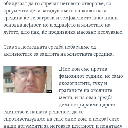
обидуваат да го спречат неговото отворање, со
аргументи дека загадувањето на животната
средина ќе ги загрози и земјоделието како нивна
основна дејност, но и здравјето и животите на
луѓето, што пак, ќе предизвика масовно иселување.
Став за последната средба побаравме од
активистите за заштита на животната средина.
„Ние кои сме против
фамозниот рудник, не само
екологистите, туку и
граѓаните на околните
места, и на оваа средба
демонстриравме цврсто
единство и нашата решеност да се
спротивставуваме на сите оние кои, и покрај сите
наши аргументи за неговата штетност, и понатаму