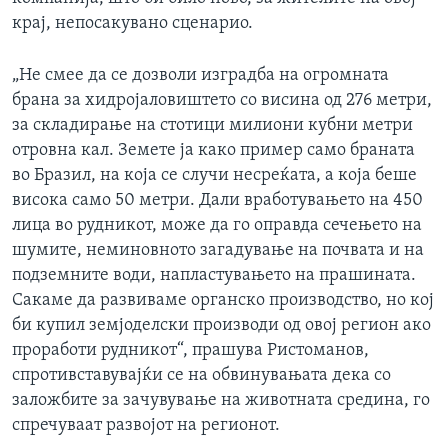
крај, непосакувано сценарио.
„Не смее да се дозволи изградба на огромната
брана за хидројаловиштето со висина од 276 метри,
за складирање на стотици милиони кубни метри
отровна кал. Земете ја како пример само браната
во Бразил, на која се случи несреќата, а која беше
висока само 50 метри. Дали вработувањето на 450
лица во рудникот, може да го оправда сечењето на
шумите, неминовното загадување на почвата и на
подземните води, напластувањето на прашината.
Сакаме да развиваме органско производство, но кој
би купил земјоделски производи од овој регион ако
проработи рудникот“, прашува Ристоманов,
спротивставувајќи се на обвинувањата дека со
заложбите за зачувување на животната средина, го
спречуваат развојот на регионот.