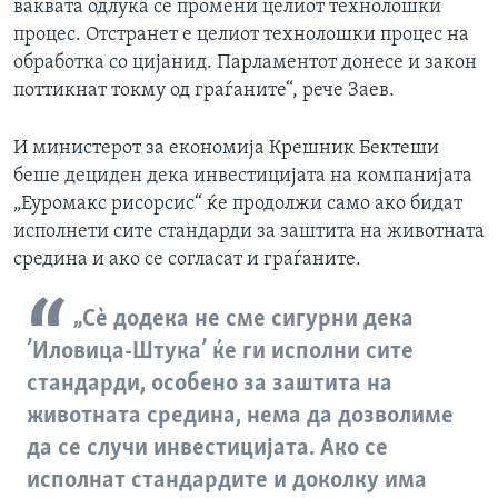
ваквата одлука се промени целиот технолошки
процес. Отстранет е целиот технолошки процес на
обработка со цијанид. Парламентот донесе и закон
поттикнат токму од граѓаните“, рече Заев.
И министерот за економија Крешник Бектеши
беше дециден дека инвестицијата на компанијата
„Еуромакс рисорсис“ ќе продолжи само ако бидат
исполнети сите стандарди за заштита на животната
средина и ако се согласат и граѓаните.
„Сѐ додека не сме сигурни дека
’Иловица-Штука’ ќе ги исполни сите
стандарди, особено за заштита на
животната средина, нема да дозволиме
да се случи инвестицијата. Ако се
исполнат стандардите и доколку има