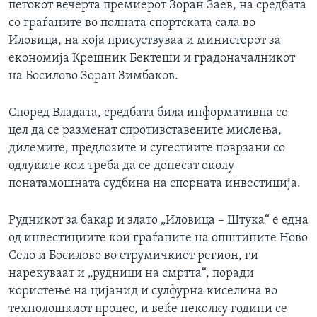
петокот вечерта премиерот Зоран Заев, на средбата
со граѓаните во полната спортската сала во
Иловица, на која присуствуваа и министерот за
економија Крешник Бектеши и градоначалникот
на Босилово Зоран Зимбаков.
Според Владата, средбата била информативна со
цел да се разменат спротивставените мислењa,
дилемите, предлозите и сугестиите поврзани со
одлуките кои треба да се донесат околу
понатамошната судбина на спорната инвестиција.
Рудникот за бакар и злато „Иловица – Штука“ е една
од инвестициите кои граѓаните на општините Ново
Село и Босилово во струмичкиот регион, ги
нарекуваат и „рудници на смртта“, поради
користење на цијанид и сулфурна киселина во
технолошкиот процес, и веќе неколку години се