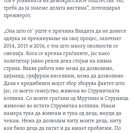
тоа е убавината на демократските општества. Но,
треба да ја знаеме целата вистина“, потенцирал
премиерот.
„Она што се` уште е причина Владата да не донесе
одлука за прекинување на овој процес, започнат
2014, 2015 и 2016, е тоа што многу околности се
сменија. Кога се кренаа граѓаните, јас како
политичар јавно реков дека стојам на нивна
страна. Ваква работа ние нема да дозволиме,
цијанид, сулфурни киселини, нема да дозволиме.
Дали е кредибилен мојот збор зборува фактот што
јас, со моето семејство, живеам во Струмичката
котлина. Со моите граѓани од Муртино и Струмица
живееме во истата Струмичка котлина. Имам
намера тука да живеам и тука од деца, внуци да
чекам. Нема да дозволам ниту моите деца, ниту
кои било деца да патат и да имаат проблеми. По