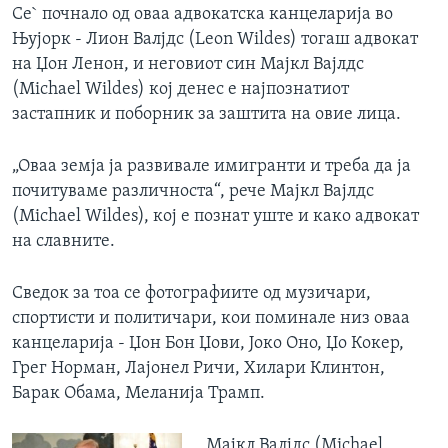
Се` почнало од оваа адвокатска канцеларија во
Њујорк - Лион Валјдс (Leon Wildes) тогаш адвокат
на Џон Ленон, и неговиот син Мајкл Вајлдс
(Michael Wildes) кој денес е најпознатиот
застапник и поборник за заштита на овие лица.
„Оваа земја ја развивале имигранти и треба да ја
почитуваме различноста“, рече Мајкл Вајлдс
(Michael Wildes), кој е познат уште и како адвокат
на славните.
Сведок за тоа се фотографиите од музичари,
спортисти и политичари, кои поминале низ оваа
канцеларија - Џон Бон Џови, Јоко Оно, Џо Кокер,
Грег Норман, Лајонел Ричи, Хилари Клинтон,
Барак Обама, Меланија Трамп.
Мајкл Валјдс (Michael