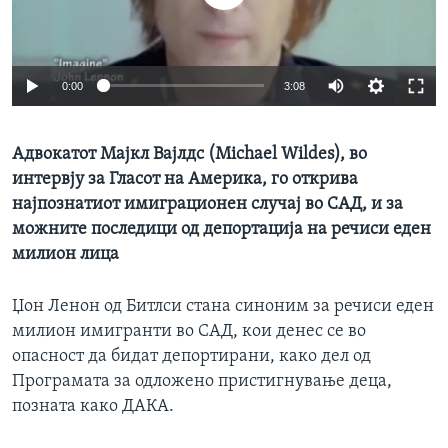
ИНТЕРВЈУА
Јазици
0:00
3:08
Адвокатот Мајкл Вајлдс (Michael Wildes), во
интервју за Гласот на Америка, го открива
најпознатиот имиграционен случај во САД, и за
можните последици од депортација на речиси еден
милион лица
Џон Ленон од Битлси стана синоним за речиси еден
милион имигранти во САД, кои денес се во
опасност да бидат депортирани, како дел од
Програмата за одложено пристигнување деца,
позната како ДАКА.