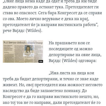
„Овие лица нема каде да одат и треба да им биде
дадено правото да останат тука. Претседателот ги
става во опасност. Сега бара Конгресот да се справи
со ова. Моето лично верување е дека на крај,
претседателот ќе ја направи вистинската работа“,
рече Вајлдс (Wildes).
На прашањето кои се
последиците од можно
депортирање на овие лица,
Вајлдс (Wildes) одговара:
„Има листа на лица кои
треба да бидат депортирани, и точно се знае каде
живеат. Но, овој претседател има можност неговото
наследство да биде запаметено поинаку. До
Конгресот е да го направи вистинското нешто, но,
ако тој тоа не го направи, дали претседателот ќе го