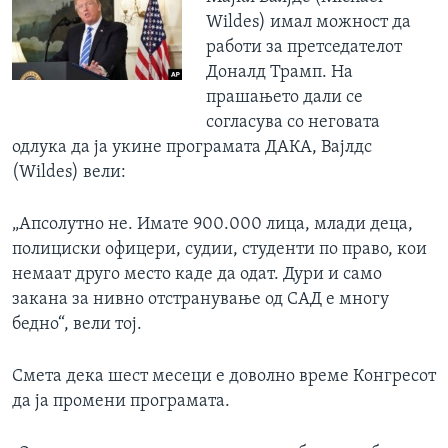
Wildes) имал можност да
работи за претседателот
Доналд Трамп. На
прашањето дали се
согласува со неговата
одлука да ја укине програмата ДАКА, Вајлдс
(Wildes) вели:
„Апсолутно не. Имате 900.000 лица, млади деца,
полициски офицери, судии, студенти по право, кои
немаат друго место каде да одат. Дури и само
закана за нивно отстранување од САД е многу
бедно“, вели тој.
Смета дека шест месеци е доволно време Конгресот
да ја промени програмата.