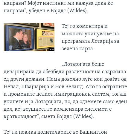
направи? Мојот инстинкт ми кажува дека ќе
направи“, убеден е Вајлдс (Wildes).
Тој го коментира и
можното укинување на
програмата Лотарија за
зелена карта.
„Лотаријата беше
дизајнирана да обезбеди различност на содржина
од други држави. Нема доволно луѓе кои доаѓат од
Непал, Швајцарија и Нов Зеланд. Ако го остраните
и промените целиот имиграционен систем, тогаш
укинете и ја Лотаријата, но, да одземете само еден
дел, кој всушност го компензира системот, е
кратковидост“, смета Вајлдс (Wildes).
Тој ги повика политичарите во Вашингтон