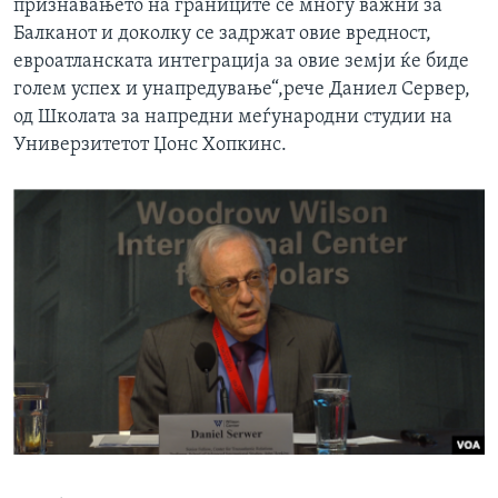
признавањето на границите се многу важни за
Балканот и доколку се задржат овие вредност,
евроатланската интеграција за овие земји ќе биде
голем успех и унапредување“,рече Даниел Сервер,
од Школата за напредни меѓународни студии на
Универзитетот Џонс Хопкинс.