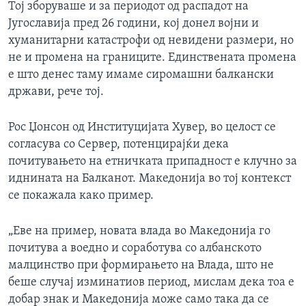
Тој зборуваше и за периодот од распадот на
Југославија пред 26 години, кој донел војни и
хуманитарни катастрофи од невидени размери, но
не и промена на границите. Единствената промена
е што денес таму имаме сиромашни балкански
држави, рече тој.
Рос Џонсон од Институцијата Хувер, во целост се
согласува со Сервер, потенцирајќи дека
почитувањето на етничката припадност е клучно за
иднината на Балканот. Македонија во тој контекст
се покажала како пример.
„Еве на пример, новата влада во Македонија го
почитува а воедно и соработува со албанското
малцинство при формирањето на Влада, што не
беше случај изминатиов период, мислам дека тоа е
добар знак и Македонија може само така да се