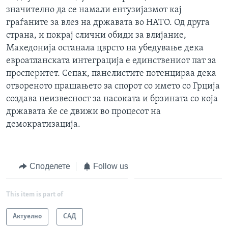
значително да се намали ентузијазмот кај
граѓаните за влез на државата во НАТО. Од друга
страна, и покрај слични обиди за влијание,
Македонија останала цврсто на убедување дека
евроатланската интеграција е единствениот пат за
просперитет. Сепак, панелистите потенцираа дека
отвореното прашањето за спорот со името со Грција
создава неизвесност за насоката и брзината со која
државата ќе се движи во процесот на
демократизација.
Споделете
Follow us
This item is part of
Актуелно
САД