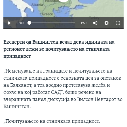
ИНТЕРВЈУА
Јазици
0:00
1:59
Експерти од Вашингтон велат дека иднината на
регионот лежи во почитувањето на етничката
припадност
„Неменување на границите и почитувањето на
етничката припадност е основната цел за опстанок
на Балканот, а тоа воедно претставува желба и
фокус на кој работат САД“, беше речено на
вчерашната панел дискусија во Вилсон Центарот во
Вашингтон.
„Почитувањето на етничката припадност,