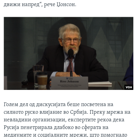
движи напред“, рече Џонсон.
Голем дел од дискусијата беше посветена на
силното руско влијание во Србија. Преку мрежа на
невладини организации, експертите рекоа дека
Русија пенетрирала длабоко во сферата на
медиумите и социјалните мрежи, што помогнало