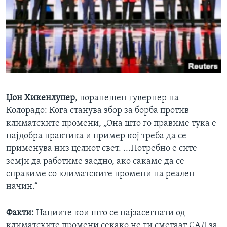
Џон Хикенлупер
, поранешен гувернер на
Колорадо: Кога станува збор за борба против
климатските промени, „Она што го правиме тука е
најдобра практика и пример кој треба да се
применува низ целиот свет. ...Потребно е сите
земји да работиме заедно, ако сакаме да се
справиме со климатските промени на реален
начин.“
Факти:
Нациите кои што се најзасегнати од
климатските промени секако не ги сметаат САД за