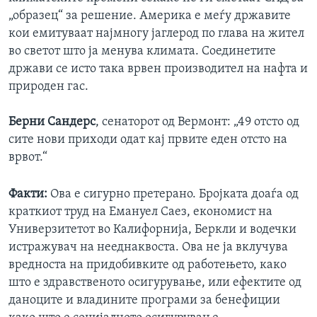
„образец“ за решение. Америка е меѓу државите
кои емитуваат најмногу јаглерод по глава на жител
во светот што ја менува климата. Соединетите
држави се исто така врвен производител на нафта и
природен гас.
Берни Сандерс
, сенаторот од Вермонт: „49 отсто од
сите нови приходи одат кај првите еден отсто на
врвот.“
Факти:
Ова е сигурно претерано. Бројката доаѓа од
краткиот труд на Емануел Саез, економист на
Универзитетот во Калифорнија, Беркли и водечки
истражувач на нееднаквоста. Ова не ја вклучува
вредноста на придобивките од работењето, како
што е здравственото осигурување, или ефектите од
даноците и владините програми за бенефиции