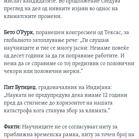
мислат кандидатите. Во продолжение следува
преглед на дел од нивните изјави во однос на
климатските промени.
Бето О’Рурк
, поранешен конгресмен од Тексас, за
глобалното затоплување рече: „Ги слушам
научниците и тие се многу јасни: Немаме повеќе
од десет години за да ги поправиме работите. И
нема да се справиме со тој предизвик со половични
чекори или половични мерки.“
Пит Бутиџеџ
, градоначалник на Индијана:
„Науката не предупредува дека имаме 12 години
пред да стигнеме до хоризонтот на нашата
катастрофа кога станува збор за климата.“
Факти:
Научниците не се согласуваат ниту за
приближна временска рамка, ниту за точен број на