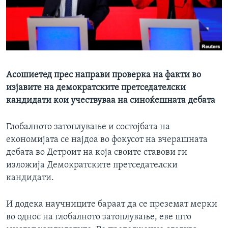
ИНТЕРВЈУА
Јазици
Асошиетед прес направи проверка на факти во
изјавите на демократските претседателски
кандидати кои учествуваа на синоќешната дебата
Глобалното затоплување и состојбата на
економијата се најдоа во фокусот на вчерашната
дебата во Детроит на која своите ставови ги
изложија Демократските претседателски
кандидати.
И додека научниците бараат да се преземат мерки
во однос на глобалното затоплување, еве што