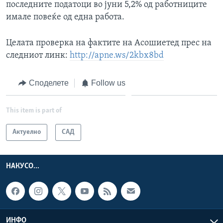
последните податоци во јуни 5,2% од работниците
имале повеќе од една работа.
Целата проверка на фактите на Асошиетед прес на
следниот линк:
http://apne.ws/2kbx8bd
Споделете
Follow us
This item is part of
Актуелно
САД
НАКУСО...
ИНФО