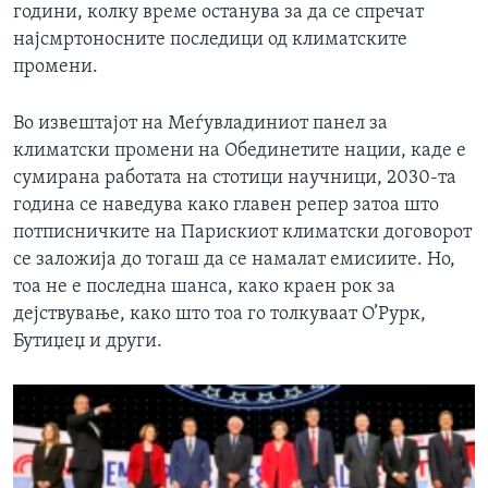
години, колку време останува за да се спречат
најсмртоносните последици од климатските
промени.
Во извештајот на Меѓувладиниот панел за
климатски промени на Обединетите нации, каде е
сумирана работата на стотици научници, 2030-та
година се наведува како главен репер затоа што
потписничките на Парискиот климатски договорот
се заложија до тогаш да се намалат емисиите. Но,
тоа не е последна шанса, како краен рок за
дејствување, како што тоа го толкуваат О’Рурк,
Бутиџеџ и други.