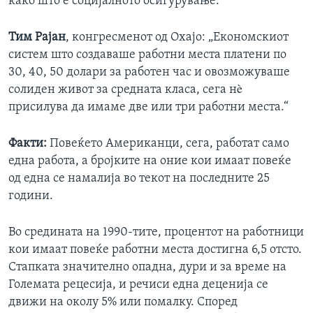
како што е социјалното осигурување.
Тим Рајан
, конгресменот од Охајо: „Економскиот
систем што создаваше работни места платени по
30, 40, 50 долари за работен час и овозможуваше
солиден живот за средната класа, сега нè
присилува да имаме две или три работни места.“
Факти:
Повеќето Американци, сега, работат само
една работа, а бројките на оние кои имаат повеќе
од една се намалија во текот на последните 25
години.
Во средината на 1990-тите, процентот на работници
кои имаат повеќе работни места достигна 6,5 отсто.
Стапката значително опадна, дури и за време на
Големата рецесија, и речиси една деценија се
движи на околу 5% или помалку. Според