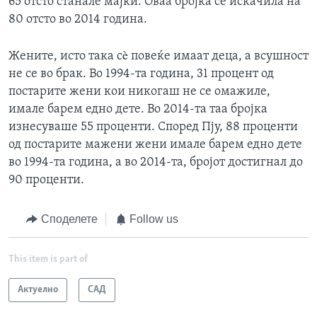
65 отсто станале мајки. Оваа бројка се искачила на
80 отсто во 2014 година.
Жените, исто така сè повеќе имаат деца, а всушност
не се во брак. Во 1994-та година, 31 процент од
постарите жени кои никогаш не се омажиле,
имале барем едно дете. Во 2014-та таа бројка
изнесуваше 55 проценти. Според Пју, 88 проценти
од постарите мажени жени имале барем едно дете
во 1994-та година, а во 2014-та, бројот достигнал до
90 проценти.
Споделете
Follow us
This item is part of
Актуелно
САД