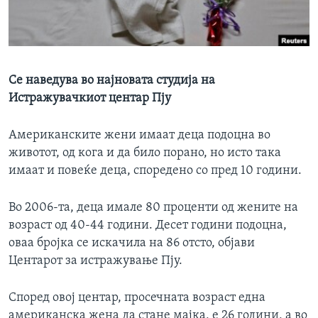
ИНТЕРВЈУА
Јазици
Се наведува во најновата студија на
Истражувачкиот центар Пју
Американските жени имаат деца подоцна во
животот, од кога и да било порано, но исто така
имаат и повеќе деца, споредено со пред 10 години.
Во 2006-та, деца имале 80 проценти од жените на
возраст од 40-44 години. Десет години подоцна,
оваа бројка се искачила на 86 отсто, објави
Центарот за истражување Пју.
Според овој центар, просечната возраст една
американска жена да стане мајка, е 26 години, а во