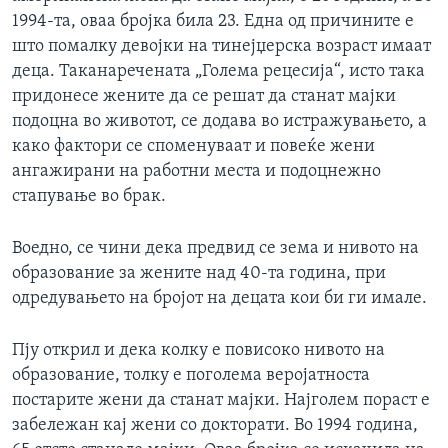
1994-та, оваа бројка била 23. Една од причините е
што помалку девојки на тинејџерска возраст имаат
деца. Таканаречената „Голема рецесија“, исто така
придонесе жените да се решат да станат мајки
подоцна во животот, се додава во истражувањето, а
како фактори се споменуваат и повеќе жени
ангажирани на работни места и подоцнежно
стапување во брак.
Воедно, се чини дека предвид се зема и нивото на
образование за жените над 40-та година, при
одредувањето на бројот на децата кои би ги имале.
Пју открил и дека колку е повисоко нивото на
образование, толку е поголема веројатноста
постарите жени да станат мајки. Најголем пораст е
забележан кај жени со докторати. Во 1994 година,