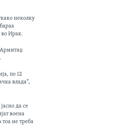
ткако неколку
обараа
 во Ирак.
т Армитаџ
.
ја, по 12
чка влада“,
јасно да се
ијат воена
 тоа не треба