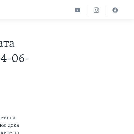
ата
04-06-
ета на
ање дека
нките на