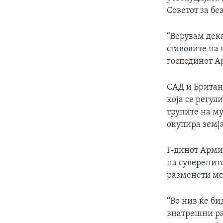
ИНТЕРВЈУА
Советот за бе
“Верувам дека
ставовите на 
господинот А
САД и Британ
која се регул
трупите на му
окупира земја
Г-динот Арми
на суверенито
разменети ме
“Во нив ќе б
внатрешни ра