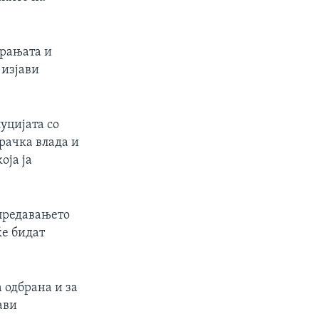
арањата и
 изјави
уцијата со
рачка влада и
оја ја
 предавањето
ќе бидат
 одбрана и за
ави