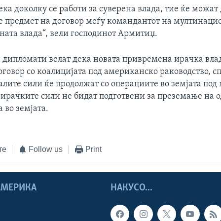
ека доколку се работи за суверена влада, тие ќе можат 
се предмет на договор меѓу командантот на мултинаци
ната влада“, вели господинот Армитиџ.
дипломати велат дека новата привремена ирачка влад
говор со коалицијата под американско раководство, сп
лите сили ќе продолжат со операциите во земјата под
а ирачките сили не бидат подготвени за преземање на 
а во земјата.
те
Follow us
Print
 АМЕРИКА
НАКУСО...