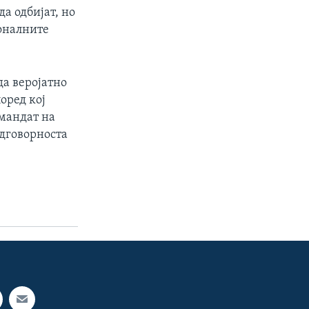
да одбијат, но
оналните
а веројатно
оред кој
 мандат на
одговорноста