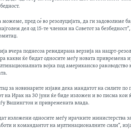
збедност.
 можеме, пред се́ во резолуцијата, да ги задоволиме б
најголем дел од 15-те членки на Советот за безбедност“,
рмитаџ.
ија вчера поднесоа ревидирана верзија на нацрт-резол
ира какви ќе бидат односите меѓу новата привремена и
лтинационалната војка под американско раководство к
та.
таџ за новинарите изјави дека мандатот на силите по
т на Ирак на 30 јуни ќе биде изложен и во писма кои 
ѓу Вашингтон и привремената влада.
идат изложени односите меѓу ирачките министерства за
боти и командантот на мултинационалните сили“, изј