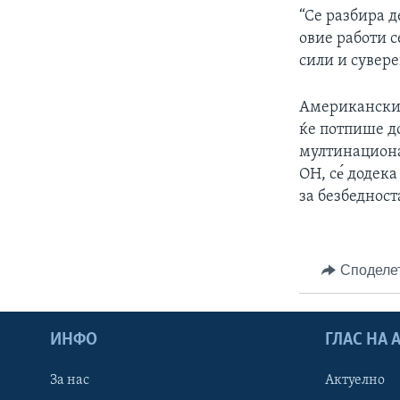
“Се разбира д
овие работи 
сили и сувере
Американски 
ќе потпише до
мултинациона
ОН, се́ додек
за безбедност
Споделе
ИНФО
ГЛАС НА
За нас
Актуелно