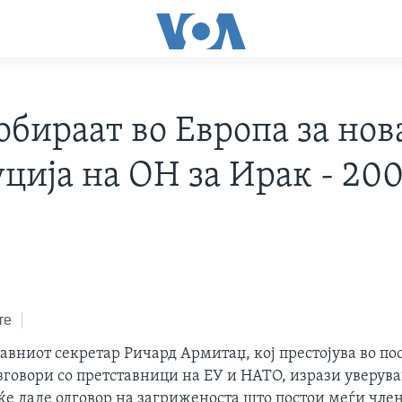
обираат во Европа за нов
уција на ОН за Ирак - 20
те
вниот секретар Ричард Армитаџ, кој престојува во пос
зговори со претставници на ЕУ и НАТО, изрази уверув
ќе даде одговор на загриженоста што постои меѓи чле