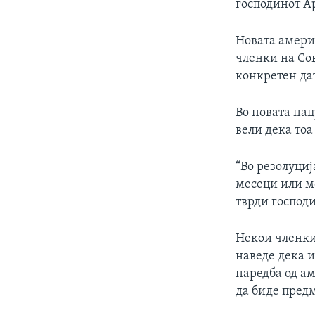
господинот А
Новата амери
членки на Сов
конкретен да
Во новата нац
вели дека то
“Во резолуциј
месеци или м
тврди господ
Некои членки 
наведе дека и
наредба од ам
да биде предм