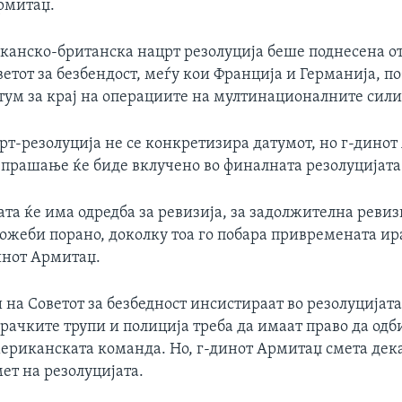
рмитаџ.
канско-британска нацрт резолуција беше поднесена о
етот за безбендост, меѓу кои Франција и Германија, п
тум за крај на операциите на мултинационалните сили
рт-резолуција не се конкретизира датумот, но г-дино
а прашање ќе биде вклучено во финалната резолуцијата
ата ќе има одредба за ревизија, за задолжителна ревизи
ожеби порано, доколку тоа го побара привремената ира
инот Армитаџ.
на Советот за безбедност инсистираат во резолуцијата 
рачките трупи и полиција треба да имаат право да одб
ериканската команда. Но, г-динот Армитаџ смета дека
ет на резолуцијата.